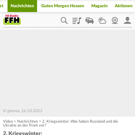
et
Nachrichten
Guten Morgen Hessen
Magazin
Aktionen
Playlist
Staupilot
Wetter
Webcam
Mein
© glomex, 26.10.2023
Video
>
Nachrichten
>
2. Kriegswinter: Was haben Russland und die
Ukraine an der Front vor?
2. Kriegswinter: