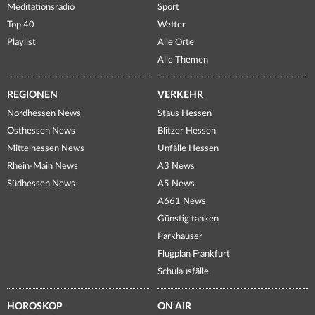
Meditationsradio
Sport
Top 40
Wetter
Playlist
Alle Orte
Alle Themen
REGIONEN
VERKEHR
Nordhessen News
Staus Hessen
Osthessen News
Blitzer Hessen
Mittelhessen News
Unfälle Hessen
Rhein-Main News
A3 News
Südhessen News
A5 News
A661 News
Günstig tanken
Parkhäuser
Flugplan Frankfurt
Schulausfälle
HOROSKOP
ON AIR