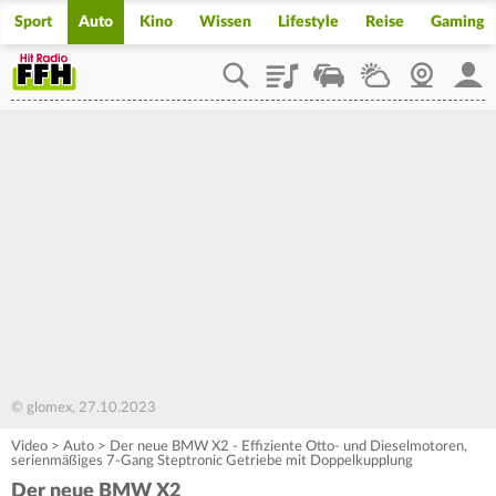
Sport
Auto
Kino
Wissen
Lifestyle
Reise
Gaming
Playlist
Staupilot
Wetter
Webcam
Mein
© glomex, 27.10.2023
Video
>
Auto
>
Der neue BMW X2 - Effiziente Otto- und Dieselmotoren,
serienmäßiges 7-Gang Steptronic Getriebe mit Doppelkupplung
Der neue BMW X2