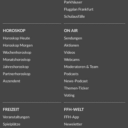
Parkhäuser
Flugplan Frankfurt
Schulausfälle
HOROSKOP
ON AIR
Horoskop Heute
Sendungen
Horoskop Morgen
Aktionen
Wochenhoroskop
Videos
Monatshoroskop
Webcams
Jahreshoroskop
Moderatoren & Team
Partnerhoroskop
Podcasts
Aszendent
News-Podcast
Themen-Ticker
Voting
FREIZEIT
FFH-WELT
Veranstaltungen
FFH-App
Spielplätze
Newsletter