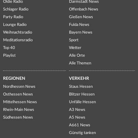
Oldie Radio
Darmstadt News
Schlager Radio
Offenbach News
Party Radio
Gießen News
Lounge Radio
Fulda News
Weihnachtsradio
Bayern News
Meditationsradio
Sport
Top 40
Wetter
Playlist
Alle Orte
Alle Themen
REGIONEN
VERKEHR
Nordhessen News
Staus Hessen
Osthessen News
Blitzer Hessen
Mittelhessen News
Unfälle Hessen
Rhein-Main News
A3 News
Südhessen News
A5 News
A661 News
Günstig tanken