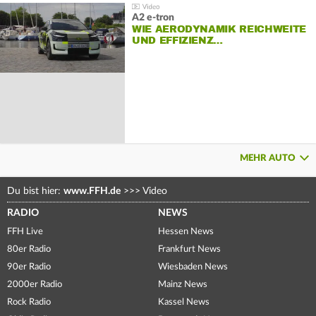
A2 e-tron
WIE AERODYNAMIK REICHWEITE
UND EFFIZIENZ…
MEHR AUTO
Du bist hier:
www.FFH.de
>>>
Video
RADIO
NEWS
FFH Live
Hessen News
80er Radio
Frankfurt News
90er Radio
Wiesbaden News
2000er Radio
Mainz News
Rock Radio
Kassel News