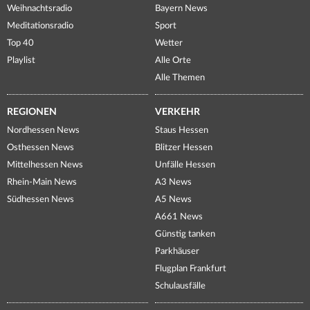
Weihnachtsradio
Bayern News
Meditationsradio
Sport
Top 40
Wetter
Playlist
Alle Orte
Alle Themen
REGIONEN
VERKEHR
Nordhessen News
Staus Hessen
Osthessen News
Blitzer Hessen
Mittelhessen News
Unfälle Hessen
Rhein-Main News
A3 News
Südhessen News
A5 News
A661 News
Günstig tanken
Parkhäuser
Flugplan Frankfurt
Schulausfälle