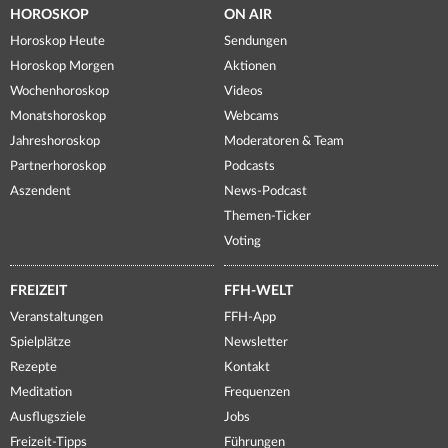
HOROSKOP
ON AIR
Horoskop Heute
Sendungen
Horoskop Morgen
Aktionen
Wochenhoroskop
Videos
Monatshoroskop
Webcams
Jahreshoroskop
Moderatoren & Team
Partnerhoroskop
Podcasts
Aszendent
News-Podcast
Themen-Ticker
Voting
FREIZEIT
FFH-WELT
Veranstaltungen
FFH-App
Spielplätze
Newsletter
Rezepte
Kontakt
Meditation
Frequenzen
Ausflugsziele
Jobs
Freizeit-Tipps
Führungen