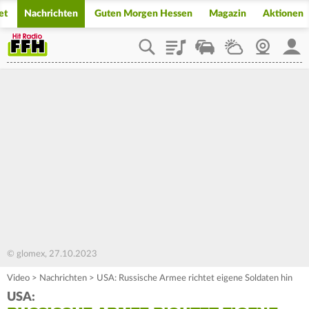
et
Nachrichten
Guten Morgen Hessen
Magazin
Aktionen
Playlist
Staupilot
Wetter
Webcam
Mein
© glomex, 27.10.2023
Video
>
Nachrichten
>
USA: Russische Armee richtet eigene Soldaten hin
USA: