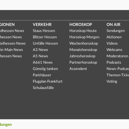
GIONEN
VERKEHR
HOROSKOP
ON AIR
dhessen News
Staus Hessen
Horoskop Heute
Sendungen
hessen News
Blitzer Hessen
Horoskop Morgen
Aktionen
telhessen News
Unfälle Hessen
Wochenhoroskop
Videos
in-Main News
A3 News
Monatshoroskop
Webcams
hessen News
A5 News
Jahreshoroskop
Moderatoren
A661 News
Partnerhoroskop
Podcasts
Günstig tanken
Aszendent
News-Podcas
Parkhäuser
Themen-Tick
Flugplan Frankfurt
Voting
Schulausfälle
llungen