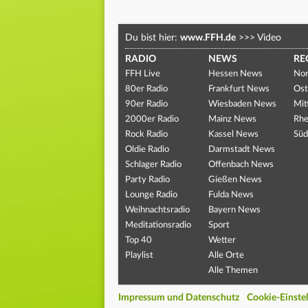
Du bist hier:
www.FFH.de
>>>
Video
RADIO
NEWS
RE
FFH Live
Hessen News
Nor
80er Radio
Frankfurt News
Ost
90er Radio
Wiesbaden News
Mit
2000er Radio
Mainz News
Rhe
Rock Radio
Kassel News
Süd
Oldie Radio
Darmstadt News
Schlager Radio
Offenbach News
Party Radio
Gießen News
Lounge Radio
Fulda News
Weihnachtsradio
Bayern News
Meditationsradio
Sport
Top 40
Wetter
Playlist
Alle Orte
Alle Themen
Impressum und Datenschutz
Cookie-Einste