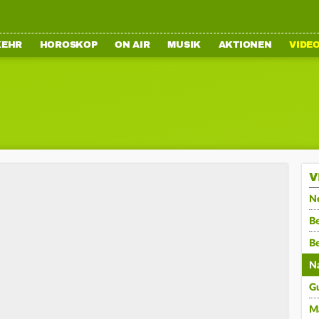
KEHR
HOROSKOP
ON AIR
MUSIK
AKTIONEN
VIDE
V
N
Be
B
N
G
M