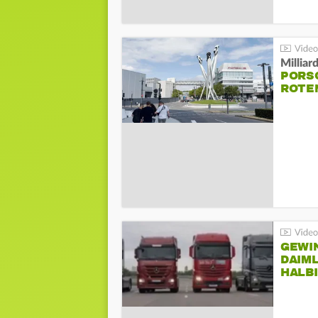
Millia
PORSC
ROTE
GEWI
DAIM
HALB