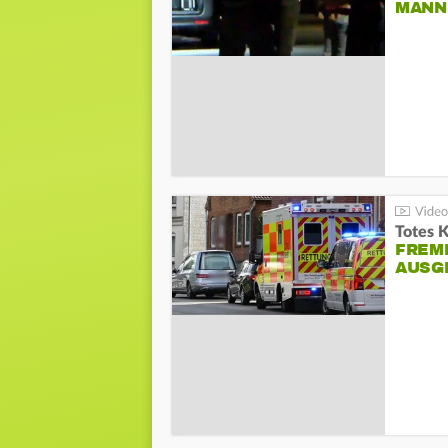
ANN I
Totes 
FREM
AUSG