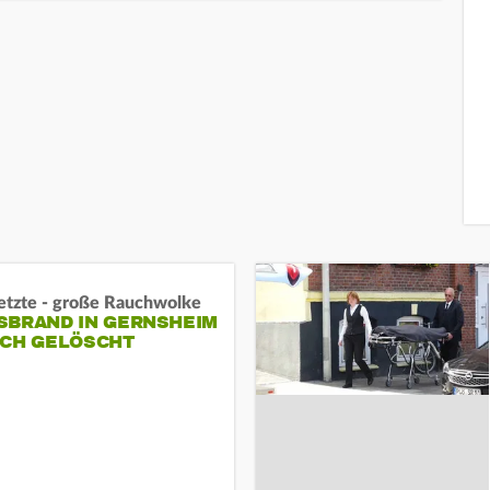
letzte - große Rauchwolke
BRAND IN GERNSHEIM E
CH GELÖSCHT