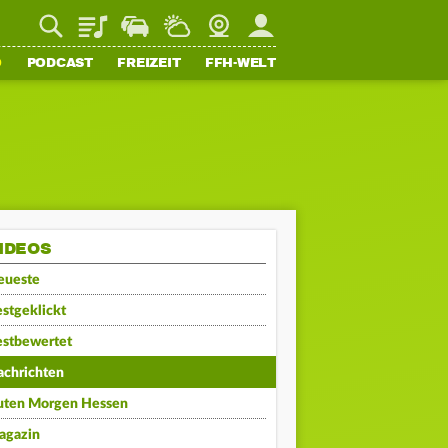
Playlist
Staupilot
Wetter
Webcam
Mein FFH
O
PODCAST
FREIZEIT
FFH-WELT
IDEOS
eueste
stgeklickt
estbewertet
achrichten
uten Morgen Hessen
agazin