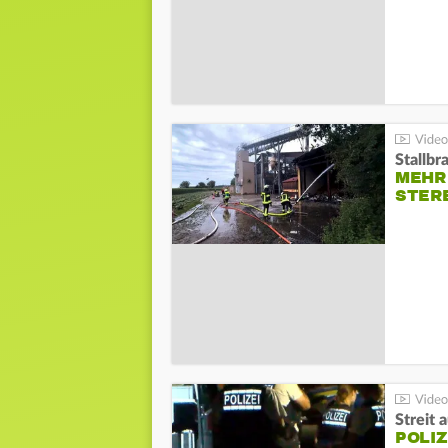
Stallbr
MEHR 
STER
Streit 
POLIZ