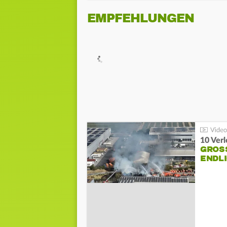
EMPFEHLUNGEN
10 Ver
GROSS
NDLI