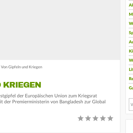
A
Mu
Wi
Sp
A
K
W
 Von Gipfeln und Kriegen
Li
Re
D KRIEGEN
G
tgipfel der Europäischen Union zum Kriegsrat
t der Premierministerin von Bangladesh zur Global