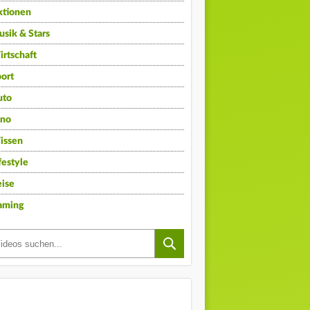
ktionen
sik & Stars
rtschaft
ort
uto
ino
issen
festyle
ise
aming