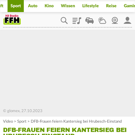
ft
Sport
Auto
Kino
Wissen
Lifestyle
Reise
Gami
Playlist
Staupilot
Wetter
Webcam
Mein
© glomex, 27.10.2023
Video
>
Sport
>
DFB-Frauen feiern Kantersieg bei Hrubesch-Einstand
DFB-FRAUEN FEIERN KANTERSIEG BEI