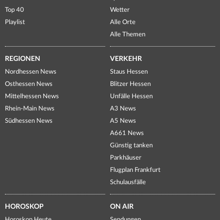
Top 40
Wetter
Playlist
Alle Orte
Alle Themen
REGIONEN
VERKEHR
Nordhessen News
Staus Hessen
Osthessen News
Blitzer Hessen
Mittelhessen News
Unfälle Hessen
Rhein-Main News
A3 News
Südhessen News
A5 News
A661 News
Günstig tanken
Parkhäuser
Flugplan Frankfurt
Schulausfälle
HOROSKOP
ON AIR
Horoskop Heute
Sendungen