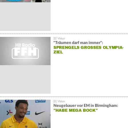
"Träumen darf man immer":
SPRENGELS GROSSES OLYMPIA-Z
IEL
Neugebauer vor EM in Birmingham:
"HABE MEGA BOCK"