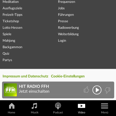
Meditation
Frequenzen
Ausflugsziele
Jobs
Freizeit-Tipps
Führungen
Ticketshop
Presse
Lotto Hessen
Radiowerbung
Spiele
Weiterbildung
Mahjong
Login
Backgammon
Quiz
Partys
Impressum und Datenschutz
Cookie-Einstellungen
HIT RADIO FFH
Jetzt einschalten
Home
Musik
Podcast
Video
Menü