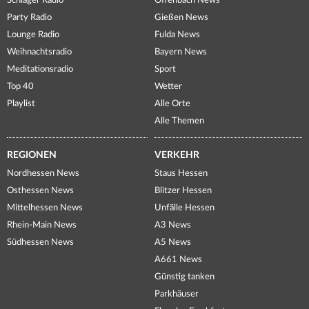
Schlager Radio
Offenbach News
Party Radio
Gießen News
Lounge Radio
Fulda News
Weihnachtsradio
Bayern News
Meditationsradio
Sport
Top 40
Wetter
Playlist
Alle Orte
Alle Themen
REGIONEN
VERKEHR
Nordhessen News
Staus Hessen
Osthessen News
Blitzer Hessen
Mittelhessen News
Unfälle Hessen
Rhein-Main News
A3 News
Südhessen News
A5 News
A661 News
Günstig tanken
Parkhäuser