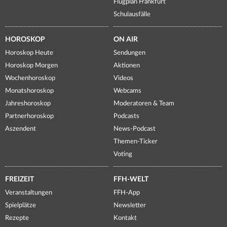
Flugplan Frankfurt
Schulausfälle
HOROSKOP
ON AIR
Horoskop Heute
Sendungen
Horoskop Morgen
Aktionen
Wochenhoroskop
Videos
Monatshoroskop
Webcams
Jahreshoroskop
Moderatoren & Team
Partnerhoroskop
Podcasts
Aszendent
News-Podcast
Themen-Ticker
Voting
FREIZEIT
FFH-WELT
Veranstaltungen
FFH-App
Spielplätze
Newsletter
Rezepte
Kontakt