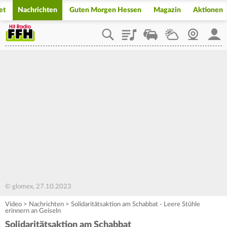
et
Nachrichten
Guten Morgen Hessen
Magazin
Aktionen
Playlist
Staupilot
Wetter
Webcam
Mein
© glomex, 27.10.2023
Video
>
Nachrichten
>
Solidaritätsaktion am Schabbat - Leere Stühle
erinnern an Geiseln
Solidaritätsaktion am Schabbat