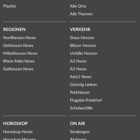
Playlist
Alle Orte
Alle Themen
REGIONEN
VERKEHR
Nordhessen News
Staus Hessen
Osthessen News
Blitzer Hessen
Mittelhessen News
Unfälle Hessen
Rhein-Main News
A3 News
Südhessen News
A5 News
A661 News
Günstig tanken
Parkhäuser
Flugplan Frankfurt
Schulausfälle
HOROSKOP
ON AIR
Horoskop Heute
Sendungen
Horoskop Morgen
Aktionen