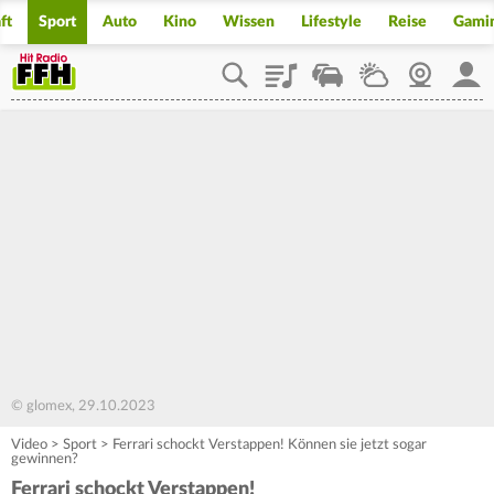
ft
Sport
Auto
Kino
Wissen
Lifestyle
Reise
Gami
Playlist
Staupilot
Wetter
Webcam
Mein
© glomex, 29.10.2023
Video
>
Sport
>
Ferrari schockt Verstappen! Können sie jetzt sogar
gewinnen?
Ferrari schockt Verstappen!