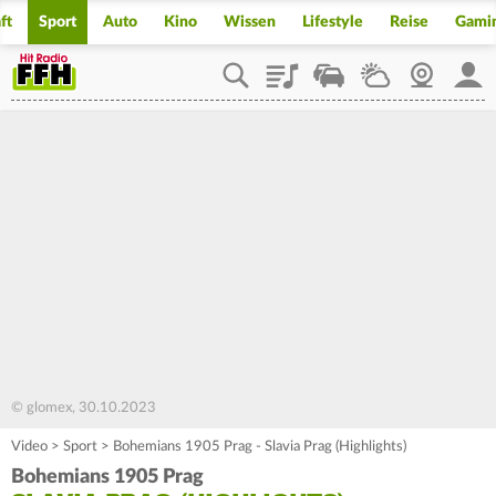
ft
Sport
Auto
Kino
Wissen
Lifestyle
Reise
Gami
Playlist
Staupilot
Wetter
Webcam
Mein
© glomex, 30.10.2023
Video
>
Sport
>
Bohemians 1905 Prag - Slavia Prag (Highlights)
Bohemians 1905 Prag