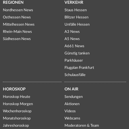
REGIONEN
VERKEHR
Nordhessen News
Staus Hessen
Osthessen News
Blitzer Hessen
Mittelhessen News
Unfälle Hessen
Rhein-Main News
A3 News
Südhessen News
A5 News
A661 News
Günstig tanken
Parkhäuser
Flugplan Frankfurt
Schulausfälle
HOROSKOP
ON AIR
Horoskop Heute
Sendungen
Horoskop Morgen
Aktionen
Wochenhoroskop
Videos
Monatshoroskop
Webcams
Jahreshoroskop
Moderatoren & Team