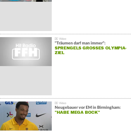
"Träumen darf man immer":
SPRENGELS GROSSES OLYMPIA-Z
IEL
Neugebauer vor EM in Birmingham:
"HABE MEGA BOCK"