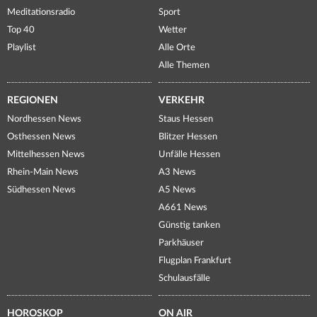
Meditationsradio
Sport
Top 40
Wetter
Playlist
Alle Orte
Alle Themen
REGIONEN
VERKEHR
Nordhessen News
Staus Hessen
Osthessen News
Blitzer Hessen
Mittelhessen News
Unfälle Hessen
Rhein-Main News
A3 News
Südhessen News
A5 News
A661 News
Günstig tanken
Parkhäuser
Flugplan Frankfurt
Schulausfälle
HOROSKOP
ON AIR