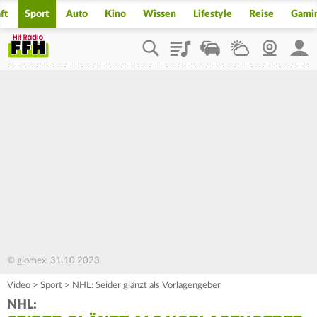
ft
Sport
Auto
Kino
Wissen
Lifestyle
Reise
Gami
Playlist
Staupilot
Wetter
Webcam
Mein
© glomex, 31.10.2023
Video
>
Sport
>
NHL: Seider glänzt als Vorlagengeber
NHL: