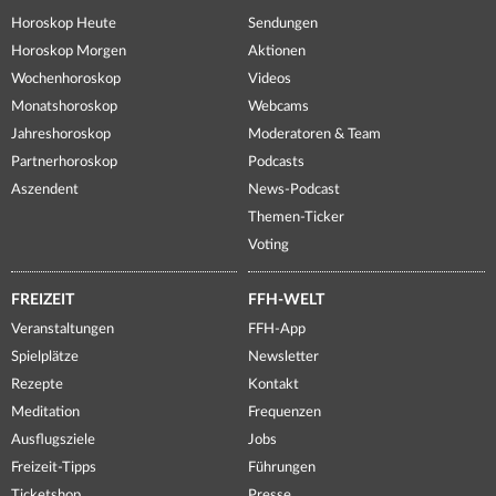
Horoskop Heute
Sendungen
Horoskop Morgen
Aktionen
Wochenhoroskop
Videos
Monatshoroskop
Webcams
Jahreshoroskop
Moderatoren & Team
Partnerhoroskop
Podcasts
Aszendent
News-Podcast
Themen-Ticker
Voting
FREIZEIT
FFH-WELT
Veranstaltungen
FFH-App
Spielplätze
Newsletter
Rezepte
Kontakt
Meditation
Frequenzen
Ausflugsziele
Jobs
Freizeit-Tipps
Führungen
Ticketshop
Presse