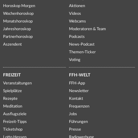
Horoskop Morgen
Aktionen
Wochenhoroskop
Videos
Monatshoroskop
Webcams
Jahreshoroskop
Moderatoren & Team
Partnerhoroskop
Podcasts
Aszendent
News-Podcast
Themen-Ticker
Voting
FREIZEIT
FFH-WELT
Veranstaltungen
FFH-App
Spielplätze
Newsletter
Rezepte
Kontakt
Meditation
Frequenzen
Ausflugsziele
Jobs
Freizeit-Tipps
Führungen
Ticketshop
Presse
Lotto Hessen
Radiowerbung