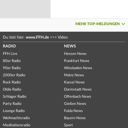
MEHR TOP-MELDUNGEN
Du bist hier:
www.FFH.de
>>>
Video
RADIO
NEWS
FFH Live
Hessen News
80er Radio
Frankfurt News
90er Radio
Wiesbaden News
2000er Radio
Mainz News
Rock Radio
Kassel News
Oldie Radio
Darmstadt News
Schlager Radio
Offenbach News
Party Radio
Gießen News
Lounge Radio
Fulda News
Weihnachtsradio
Bayern News
Meditationsradio
Sport