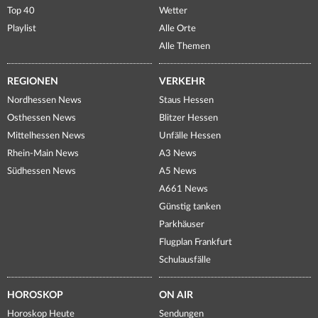
Top 40
Wetter
Playlist
Alle Orte
Alle Themen
REGIONEN
VERKEHR
Nordhessen News
Staus Hessen
Osthessen News
Blitzer Hessen
Mittelhessen News
Unfälle Hessen
Rhein-Main News
A3 News
Südhessen News
A5 News
A661 News
Günstig tanken
Parkhäuser
Flugplan Frankfurt
Schulausfälle
HOROSKOP
ON AIR
Horoskop Heute
Sendungen