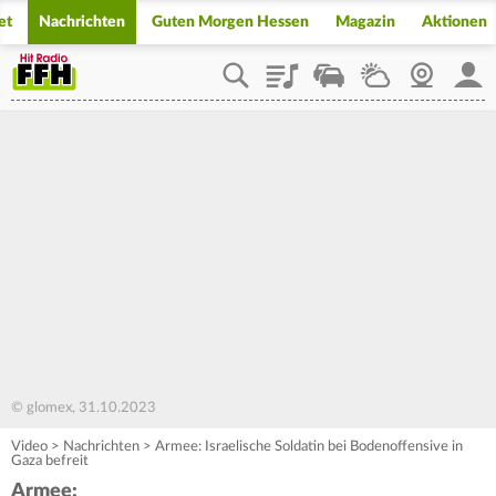
et
Nachrichten
Guten Morgen Hessen
Magazin
Aktionen
Playlist
Staupilot
Wetter
Webcam
Mein
© glomex, 31.10.2023
Video
>
Nachrichten
>
Armee: Israelische Soldatin bei Bodenoffensive in
Gaza befreit
Armee: