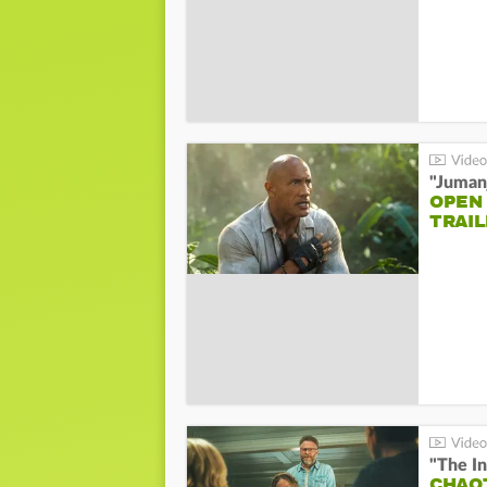
"Jumanj
OPEN
TRAIL
"The In
CHAO