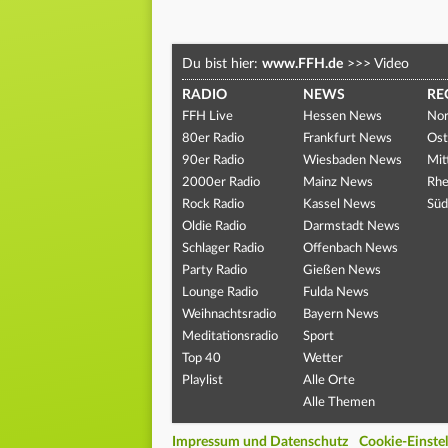
Du bist hier:
www.FFH.de
>>>
Video
RADIO
NEWS
RE
FFH Live
Hessen News
Nor
80er Radio
Frankfurt News
Ost
90er Radio
Wiesbaden News
Mit
2000er Radio
Mainz News
Rhe
Rock Radio
Kassel News
Süd
Oldie Radio
Darmstadt News
Schlager Radio
Offenbach News
Party Radio
Gießen News
Lounge Radio
Fulda News
Weihnachtsradio
Bayern News
Meditationsradio
Sport
Top 40
Wetter
Playlist
Alle Orte
Alle Themen
Impressum und Datenschutz
Cookie-Einste