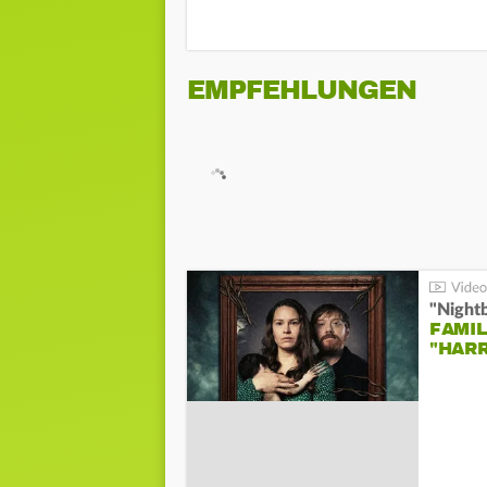
EMPFEHLUNGEN
"Night
FAMIL
"HAR