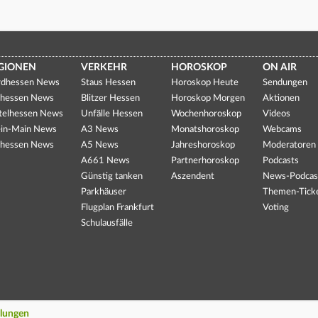
GIONEN
VERKEHR
HOROSKOP
ON AIR
dhessen News
Staus Hessen
Horoskop Heute
Sendungen
hessen News
Blitzer Hessen
Horoskop Morgen
Aktionen
telhessen News
Unfälle Hessen
Wochenhoroskop
Videos
in-Main News
A3 News
Monatshoroskop
Webcams
hessen News
A5 News
Jahreshoroskop
Moderatoren
A661 News
Partnerhoroskop
Podcasts
Günstig tanken
Aszendent
News-Podcas
Parkhäuser
Themen-Tick
Flugplan Frankfurt
Voting
Schulausfälle
llungen