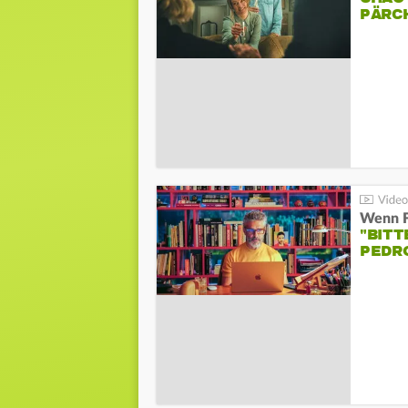
PÄRC
"BITT
PEDR