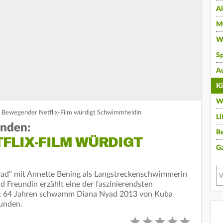
A
Mu
Wi
Sp
A
K
W
: Bewegender Netflix-Film würdigt Schwimmheldin
Li
unden:
Re
FLIX-FILM WÜRDIGT
G
ad" mit Annette Bening als Langstreckenschwimmerin
nd Freundin erzählt eine der faszinierendsten
it 64 Jahren schwamm Diana Nyad 2013 von Kuba
tunden.