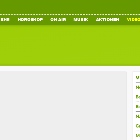
KEHR
HOROSKOP
ON AIR
MUSIK
AKTIONEN
VIDE
V
N
Be
B
N
G
M