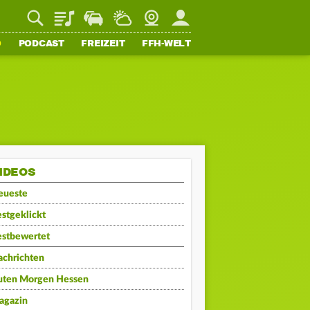
Playlist
Staupilot
Wetter
Webcam
Mein FFH
O
PODCAST
FREIZEIT
FFH-WELT
IDEOS
eueste
stgeklickt
estbewertet
achrichten
uten Morgen Hessen
agazin