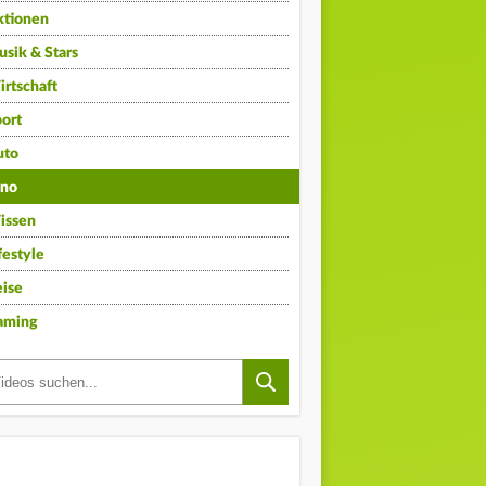
ktionen
sik & Stars
rtschaft
ort
uto
ino
issen
festyle
ise
aming