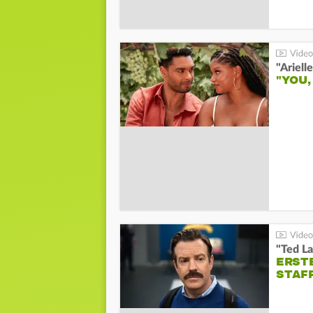
"YOU,
"Ted La
ERST
STAF