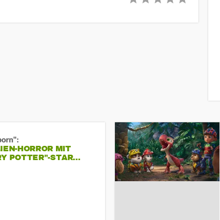
born":
IEN-HORROR MIT
RY POTTER"-STAR…