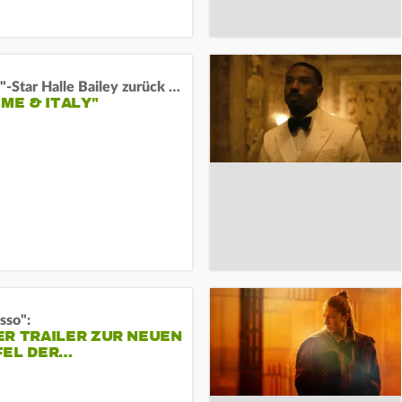
"Arielle"-Star Halle Bailey zurück auf der Leinwand:
 ME & ITALY"
sso":
ER TRAILER ZUR NEUEN
FEL DER…