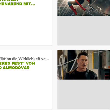
HENABEND MIT…
Wenn Fiktion die Wirklichkeit verschiebt:
ERES FEST" VON
O ALMODÓVAR