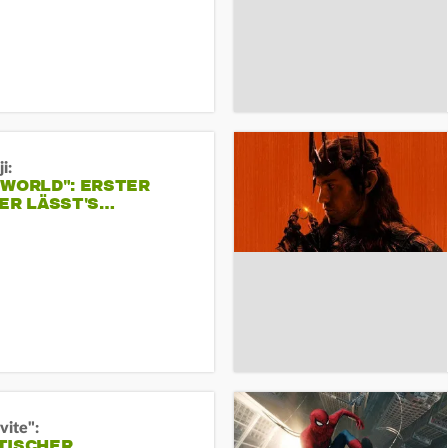
i:
 WORLD": ERSTER
ER LÄSST'S…
vite":
TISCHER