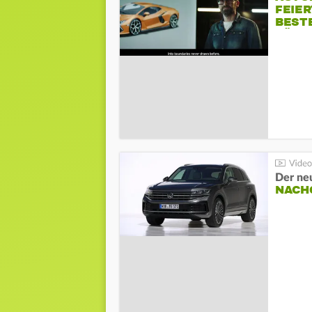
FEIER
BESTE
FÜR 
Der ne
NACH