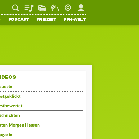
Playlist
Staupilot
Wetter
Webcam
Mein FFH
O
PODCAST
FREIZEIT
FFH-WELT
IDEOS
eueste
stgeklickt
estbewertet
achrichten
uten Morgen Hessen
agazin