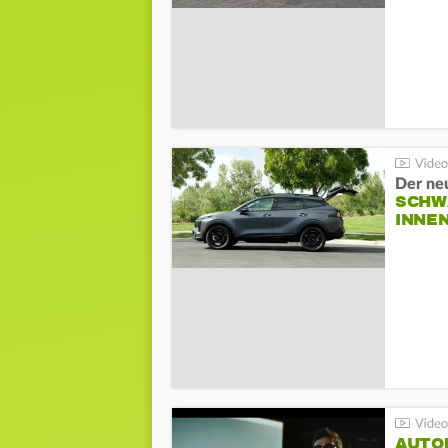
Der ne
SCHW
INNE
AUTO