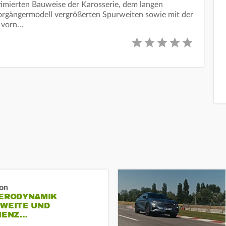
ptimierten Bauweise der Karosserie, dem langen
rgängermodell vergrößerten Spurweiten sowie mit der
r vorn…
ron
AERODYNAMIK
HWEITE UND
ZIENZ…