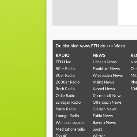
Du bist hier:
www.FFH.de
>>>
Video
RADIO
NEWS
RE
FFH Live
Hessen News
Nor
80er Radio
Frankfurt News
Ost
90er Radio
Wiesbaden News
Mit
2000er Radio
Mainz News
Rhe
Rock Radio
Kassel News
Süd
Oldie Radio
Darmstadt News
Schlager Radio
Offenbach News
Party Radio
Gießen News
Lounge Radio
Fulda News
Weihnachtsradio
Bayern News
Meditationsradio
Sport
Top 40
Wetter