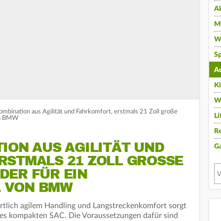
A
Mu
Wi
Sp
A
K
W
bination aus Agilität und Fahrkomfort, erstmals 21 Zoll große
Li
on BMW
Re
ION AUS AGILITÄT UND
G
STMALS 21 ZOLL GROSSE L
R FÜR EIN K
VON BMW
rtlich agilem Handling und Langstreckenkomfort sorgt
es kompakten SAC. Die Voraussetzungen dafür sind