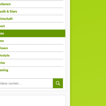
ktionen
sik & Stars
rtschaft
ort
uto
ino
issen
festyle
ise
aming