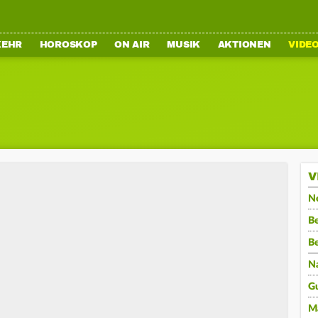
KEHR
HOROSKOP
ON AIR
MUSIK
AKTIONEN
VIDE
V
N
Be
B
N
G
M