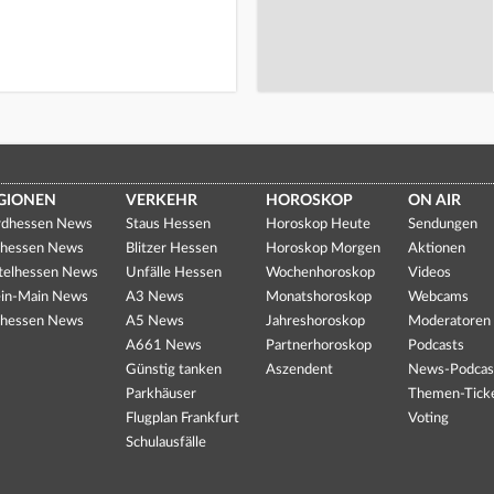
GIONEN
VERKEHR
HOROSKOP
ON AIR
dhessen News
Staus Hessen
Horoskop Heute
Sendungen
hessen News
Blitzer Hessen
Horoskop Morgen
Aktionen
telhessen News
Unfälle Hessen
Wochenhoroskop
Videos
in-Main News
A3 News
Monatshoroskop
Webcams
hessen News
A5 News
Jahreshoroskop
Moderatoren
A661 News
Partnerhoroskop
Podcasts
Günstig tanken
Aszendent
News-Podcas
Parkhäuser
Themen-Tick
Flugplan Frankfurt
Voting
Schulausfälle