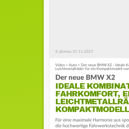
© glomex, 01.11.2023
Video
>
Auto
>
Der neue BMW X2 - Ideale Kom
Leichtmetallräder für ein Kompaktmodell v
Der neue BMW X2
IDEALE KOMBINAT
FAHRKOMFORT, ER
EICHTMETALLRÄDE
OMPAKTMODELL 
Für eine maximale Harmonie aus spo
die hochwertige Fahrwerkstechnik d