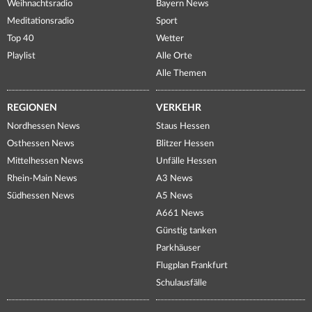
Weihnachtsradio
Bayern News
Meditationsradio
Sport
Top 40
Wetter
Playlist
Alle Orte
Alle Themen
REGIONEN
VERKEHR
Nordhessen News
Staus Hessen
Osthessen News
Blitzer Hessen
Mittelhessen News
Unfälle Hessen
Rhein-Main News
A3 News
Südhessen News
A5 News
A661 News
Günstig tanken
Parkhäuser
Flugplan Frankfurt
Schulausfälle