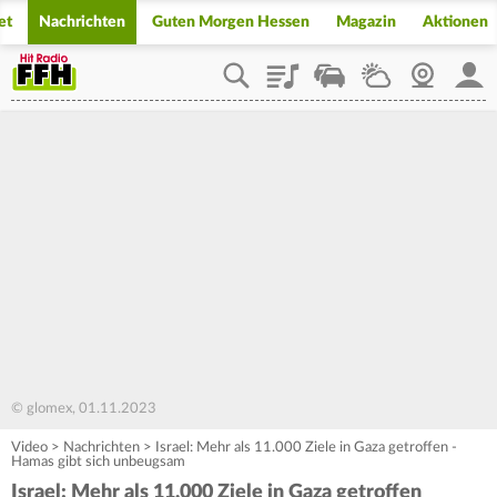
et
Nachrichten
Guten Morgen Hessen
Magazin
Aktionen
Playlist
Staupilot
Wetter
Webcam
Mein
© glomex, 01.11.2023
Video
>
Nachrichten
>
Israel: Mehr als 11.000 Ziele in Gaza getroffen -
Hamas gibt sich unbeugsam
Israel: Mehr als 11.000 Ziele in Gaza getroffen