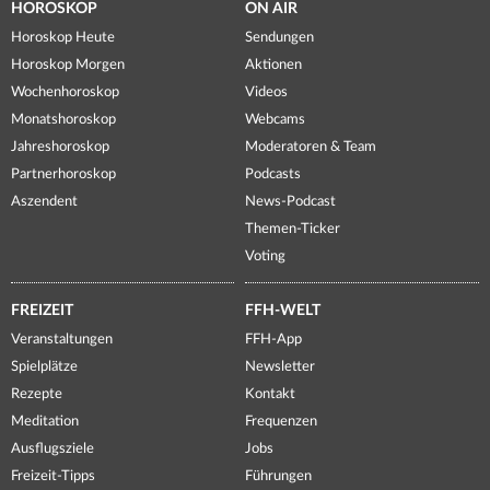
HOROSKOP
ON AIR
Horoskop Heute
Sendungen
Horoskop Morgen
Aktionen
Wochenhoroskop
Videos
Monatshoroskop
Webcams
Jahreshoroskop
Moderatoren & Team
Partnerhoroskop
Podcasts
Aszendent
News-Podcast
Themen-Ticker
Voting
FREIZEIT
FFH-WELT
Veranstaltungen
FFH-App
Spielplätze
Newsletter
Rezepte
Kontakt
Meditation
Frequenzen
Ausflugsziele
Jobs
Freizeit-Tipps
Führungen