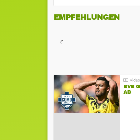
EMPFEHLUNGEN
BVB 
AB