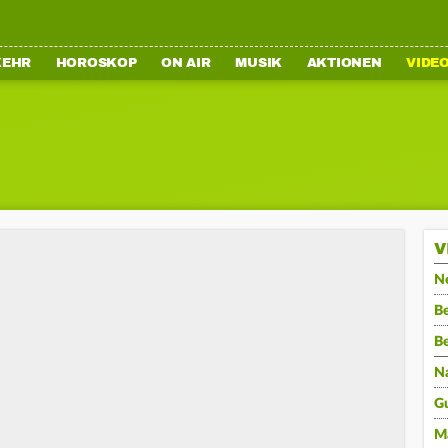
KEHR
HOROSKOP
ON AIR
MUSIK
AKTIONEN
VIDE
V
N
Be
B
N
G
M