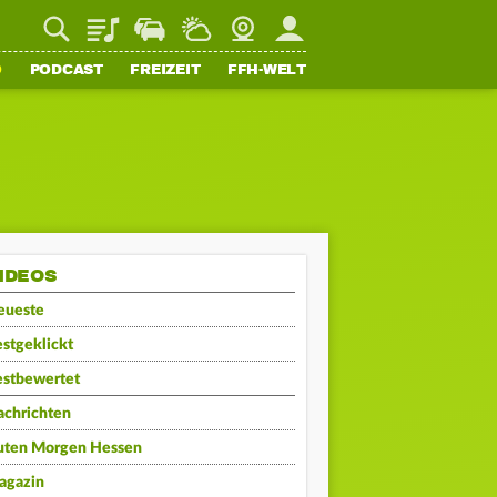
Playlist
Staupilot
Wetter
Webcam
Mein FFH
O
PODCAST
FREIZEIT
FFH-WELT
IDEOS
eueste
stgeklickt
estbewertet
achrichten
uten Morgen Hessen
agazin