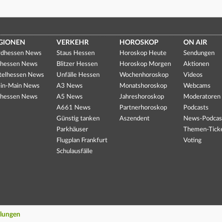
GIONEN
VERKEHR
HOROSKOP
ON AIR
dhessen News
Staus Hessen
Horoskop Heute
Sendungen
hessen News
Blitzer Hessen
Horoskop Morgen
Aktionen
telhessen News
Unfälle Hessen
Wochenhoroskop
Videos
in-Main News
A3 News
Monatshoroskop
Webcams
hessen News
A5 News
Jahreshoroskop
Moderatoren
A661 News
Partnerhoroskop
Podcasts
Günstig tanken
Aszendent
News-Podcas
Parkhäuser
Themen-Tick
Flugplan Frankfurt
Voting
Schulausfälle
llungen