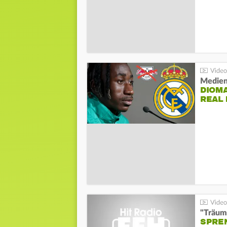
Medien
DIOM
REAL
"Träum
SPREN