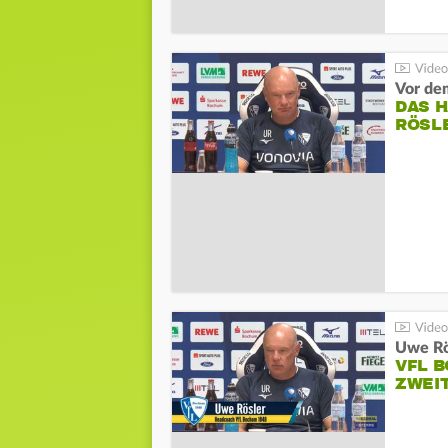
DAS 
RÖSL
VFL 
ZWEI