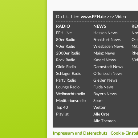
Du bist hier:
www.FFH.de
>>>
Video
RADIO
NEWS
RE
FFH Live
Hessen News
Nor
80er Radio
Frankfurt News
Ost
90er Radio
Wiesbaden News
Mit
2000er Radio
Mainz News
Rhe
Rock Radio
Kassel News
Süd
Oldie Radio
Darmstadt News
Schlager Radio
Offenbach News
Party Radio
Gießen News
Lounge Radio
Fulda News
Weihnachtsradio
Bayern News
Meditationsradio
Sport
Top 40
Wetter
Playlist
Alle Orte
Alle Themen
Impressum und Datenschutz
Cookie-Einste