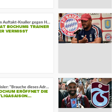
Vor dem Auftakt-Knaller gegen Hertha:
HAT BOCHUMS TRAINER
ER VERMISST
Uwe Rösler: "Brauche dieses Adrenalin"
BOCHUM ERÖFFNET DIE
TLIGASAISON…