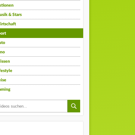
ktionen
sik & Stars
rtschaft
ort
uto
ino
issen
festyle
ise
aming