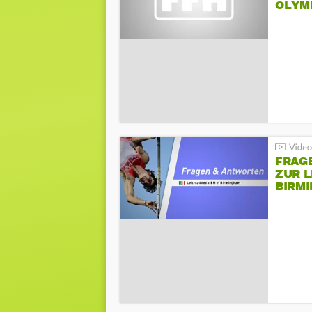
LYMPI
FRAG
ZUR L
BIRM