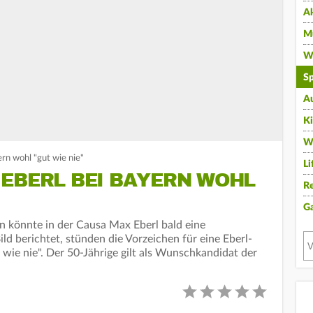
A
Mu
Wi
Sp
A
K
W
ern wohl "gut wie nie"
Li
 EBERL BEI BAYERN WOHL
Re
G
 könnte in der Causa Max Eberl bald eine
ild berichtet, stünden die Vorzeichen für eine Eberl-
 wie nie". Der 50-Jährige gilt als Wunschkandidat der