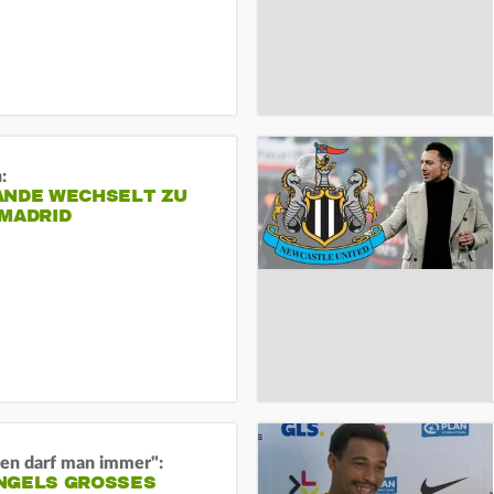
:
ANDE WECHSELT ZU
 MADRID
en darf man immer":
GELS GROSSES O