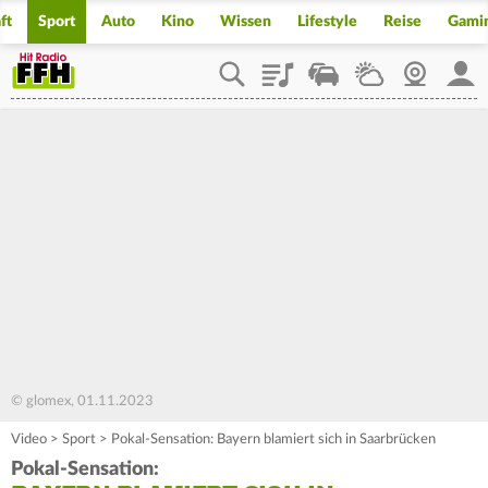
ft
Sport
Auto
Kino
Wissen
Lifestyle
Reise
Gami
Playlist
Staupilot
Wetter
Webcam
Mein
© glomex, 01.11.2023
Video
>
Sport
>
Pokal-Sensation: Bayern blamiert sich in Saarbrücken
Pokal-Sensation: