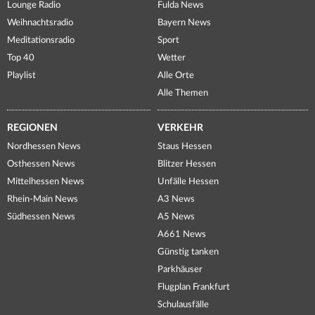
Lounge Radio
Fulda News
Weihnachtsradio
Bayern News
Meditationsradio
Sport
Top 40
Wetter
Playlist
Alle Orte
Alle Themen
REGIONEN
VERKEHR
Nordhessen News
Staus Hessen
Osthessen News
Blitzer Hessen
Mittelhessen News
Unfälle Hessen
Rhein-Main News
A3 News
Südhessen News
A5 News
A661 News
Günstig tanken
Parkhäuser
Flugplan Frankfurt
Schulausfälle