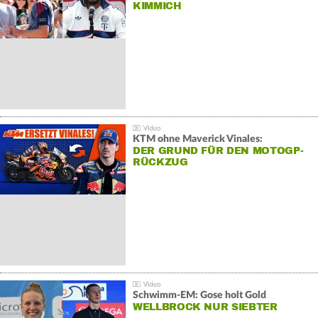
KIMMICH
KTM ohne Maverick Vinales:
DER GRUND FÜR DEN MOTOGP-
RÜCKZUG
Schwimm-EM: Gose holt Gold
WELLBROCK NUR SIEBTER