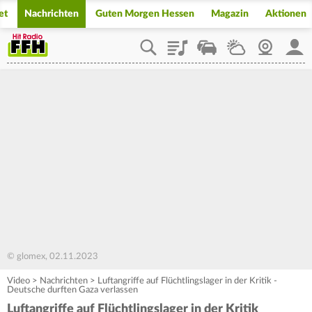
et
Nachrichten
Guten Morgen Hessen
Magazin
Aktionen
Playlist
Staupilot
Wetter
Webcam
Mein
© glomex, 02.11.2023
Video
>
Nachrichten
>
Luftangriffe auf Flüchtlingslager in der Kritik -
Deutsche durften Gaza verlassen
Luftangriffe auf Flüchtlingslager in der Kritik