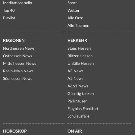
Meditationsradio
Sport
Top 40
Wetter
Playlist
Alle Orte
Alle Themen
REGIONEN
VERKEHR
Nordhessen News
Staus Hessen
Osthessen News
Blitzer Hessen
Mittelhessen News
Unfälle Hessen
Rhein-Main News
A3 News
Südhessen News
A5 News
A661 News
Günstig tanken
Parkhäuser
Flugplan Frankfurt
Schulausfälle
HOROSKOP
ON AIR