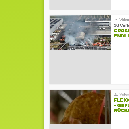
10 Ver
GROSS
NDLI
FLEI
– GEF
ÜCKG