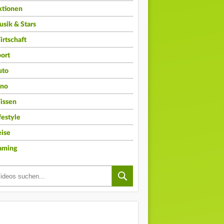
ktionen
sik & Stars
rtschaft
ort
uto
ino
issen
festyle
ise
aming