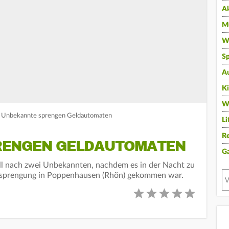
A
Mu
Wi
Sp
A
K
W
n! Unbekannte sprengen Geldautomaten
Li
Re
RENGEN GELDAUTOMATEN
G
ell nach zwei Unbekannten, nachdem es in der Nacht zu
nsprengung in Poppenhausen (Rhön) gekommen war.