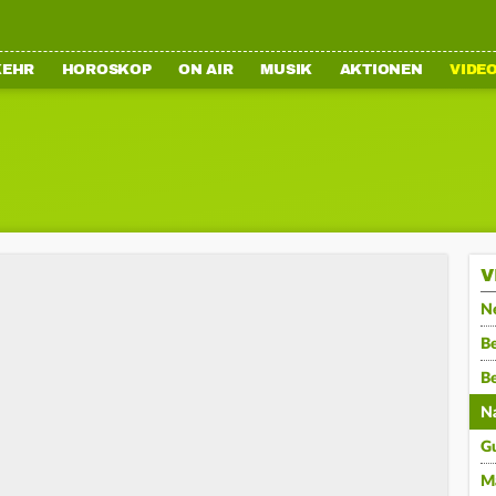
KEHR
HOROSKOP
ON AIR
MUSIK
AKTIONEN
VIDE
V
N
Be
B
N
G
M