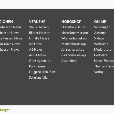
GIONEN
VERKEHR
HOROSKOP
ON AIR
dhessen News
Staus Hessen
Horoskop Heute
Sendungen
hessen News
Blitzer Hessen
Horoskop Morgen
Aktionen
telhessen News
Unfälle Hessen
Wochenhoroskop
Videos
in-Main News
A3 News
Monatshoroskop
Webcams
hessen News
A5 News
Jahreshoroskop
Moderatoren
A661 News
Partnerhoroskop
Podcasts
Günstig tanken
Aszendent
News-Podcas
Parkhäuser
Themen-Tick
Flugplan Frankfurt
Voting
Schulausfälle
llungen