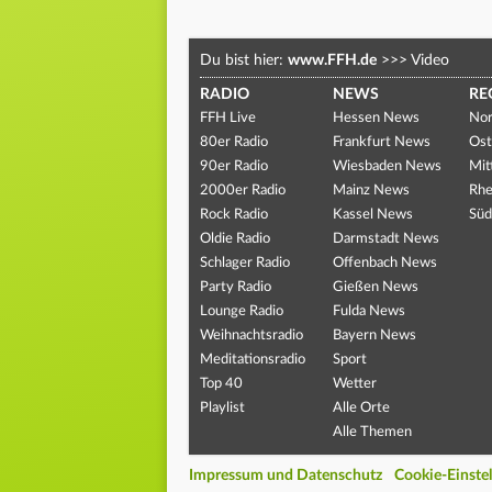
Du bist hier:
www.FFH.de
>>>
Video
RADIO
NEWS
RE
FFH Live
Hessen News
Nor
80er Radio
Frankfurt News
Ost
90er Radio
Wiesbaden News
Mit
2000er Radio
Mainz News
Rhe
Rock Radio
Kassel News
Süd
Oldie Radio
Darmstadt News
Schlager Radio
Offenbach News
Party Radio
Gießen News
Lounge Radio
Fulda News
Weihnachtsradio
Bayern News
Meditationsradio
Sport
Top 40
Wetter
Playlist
Alle Orte
Alle Themen
Impressum und Datenschutz
Cookie-Einste