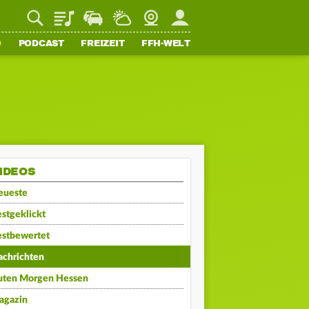
Playlist
Staupilot
Wetter
Webcam
Mein FFH
O
PODCAST
FREIZEIT
FFH-WELT
IDEOS
eueste
stgeklickt
estbewertet
achrichten
uten Morgen Hessen
agazin