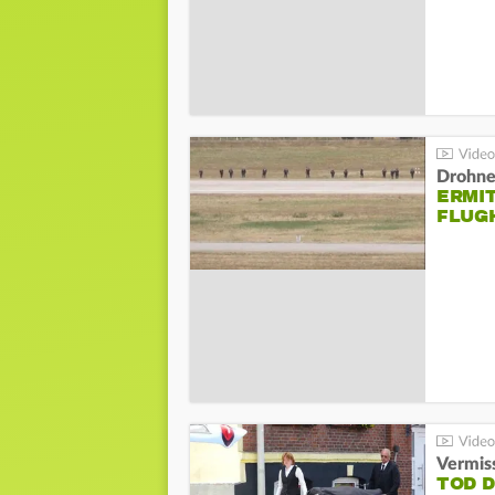
Drohnen
ERMI
FLUG
Vermis
TOD 