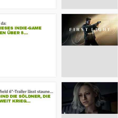
 da:
IESES INDIE-GAME
EN ÜBER 5…
"Battlefield 6"-Trailer lässt staunen und rätseln:
IND DIE SÖLDNER, DIE
WEIT KRIEG…