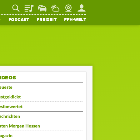
Playlist
Staupilot
Wetter
Webcam
Mein FFH
O
PODCAST
FREIZEIT
FFH-WELT
IDEOS
eueste
stgeklickt
estbewertet
achrichten
uten Morgen Hessen
agazin