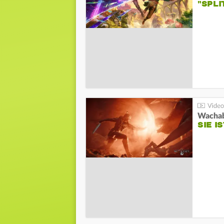
"SPL
SIE I