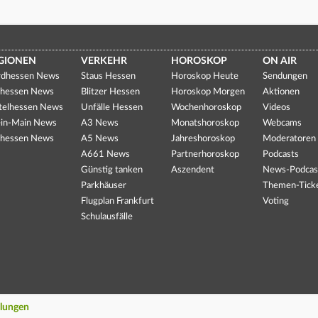
GIONEN
VERKEHR
HOROSKOP
ON AIR
dhessen News
Staus Hessen
Horoskop Heute
Sendungen
hessen News
Blitzer Hessen
Horoskop Morgen
Aktionen
telhessen News
Unfälle Hessen
Wochenhoroskop
Videos
in-Main News
A3 News
Monatshoroskop
Webcams
hessen News
A5 News
Jahreshoroskop
Moderatoren
A661 News
Partnerhoroskop
Podcasts
Günstig tanken
Aszendent
News-Podcas
Parkhäuser
Themen-Tick
Flugplan Frankfurt
Voting
Schulausfälle
llungen