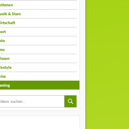
ktionen
sik & Stars
rtschaft
ort
uto
ino
issen
festyle
ise
aming