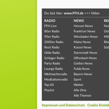
Du bist hier:
www.FFH.de
>>>
Video
RADIO
NEWS
RE
FFH Live
Hessen News
Nor
80er Radio
Frankfurt News
Ost
90er Radio
Wiesbaden News
Mit
2000er Radio
Mainz News
Rhe
Rock Radio
Kassel News
Süd
Oldie Radio
Darmstadt News
Schlager Radio
Offenbach News
Party Radio
Gießen News
Lounge Radio
Fulda News
Weihnachtsradio
Bayern News
Meditationsradio
Sport
Top 40
Wetter
Playlist
Alle Orte
Alle Themen
Impressum und Datenschutz
Cookie-Einste