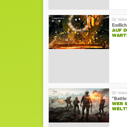
Endlich
AUF D
WART
WER S
WELT