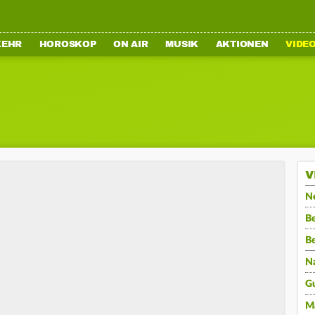
KEHR
HOROSKOP
ON AIR
MUSIK
AKTIONEN
VIDE
V
N
Be
B
N
G
M