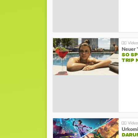
SO S
TRIP 
Urkomi
DARUM