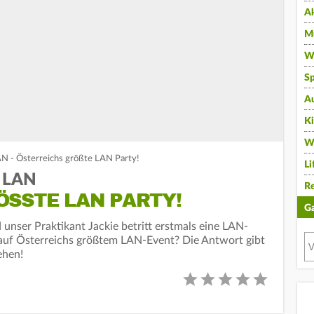
A
Mu
Wi
Sp
A
K
W
AN - Österreichs größte LAN Party!
Li
r LAN
Re
SSTE LAN PARTY!
G
d unser Praktikant Jackie betritt erstmals eine LAN-
g auf Österreichs größtem LAN-Event? Die Antwort gibt
ehen!