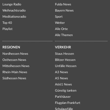
Lounge Radio
Fulda News
Weihnachtsradio
Bayern News
Meditationsradio
Sport
Top 40
Wetter
Playlist
Alle Orte
Alle Themen
REGIONEN
VERKEHR
Nordhessen News
Staus Hessen
Osthessen News
Blitzer Hessen
Mittelhessen News
Unfälle Hessen
Rhein-Main News
A3 News
Südhessen News
A5 News
A661 News
Günstig tanken
Parkhäuser
Flugplan Frankfurt
Schulausfälle