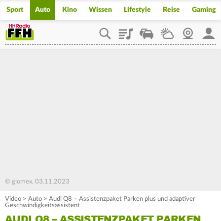
Sport
Auto
Kino
Wissen
Lifestyle
Reise
Gaming
Playlist
Staupilot
Wetter
Webcam
Mein
© glomex, 03.11.2023
Video
>
Auto
>
Audi Q8 – Assistenzpaket Parken plus und adaptiver
Geschwindigkeitsassistent
AUDI Q8 – ASSISTENZPAKET PARKEN