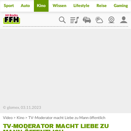
Sport
Auto
Kino
Wissen
Lifestyle
Reise
Gaming
Playlist
Staupilot
Wetter
Webcam
Mein
© glomex, 03.11.2023
Video
>
Kino
>
TV-Moderator macht Liebe zu Mann öffentlich
TV-MODERATOR MACHT LIEBE ZU