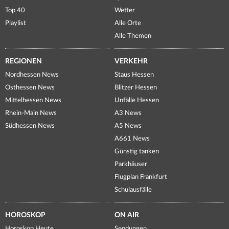
Top 40
Wetter
Playlist
Alle Orte
Alle Themen
REGIONEN
VERKEHR
Nordhessen News
Staus Hessen
Osthessen News
Blitzer Hessen
Mittelhessen News
Unfälle Hessen
Rhein-Main News
A3 News
Südhessen News
A5 News
A661 News
Günstig tanken
Parkhäuser
Flugplan Frankfurt
Schulausfälle
HOROSKOP
ON AIR
Horoskop Heute
Sendungen