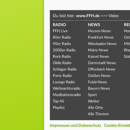
Du bist hier:
www.FFH.de
>>>
Video
RADIO
NEWS
RE
FFH Live
Hessen News
Nor
80er Radio
Frankfurt News
Ost
90er Radio
Wiesbaden News
Mit
2000er Radio
Mainz News
Rhe
Rock Radio
Kassel News
Süd
Oldie Radio
Darmstadt News
Schlager Radio
Offenbach News
Party Radio
Gießen News
Lounge Radio
Fulda News
Weihnachtsradio
Bayern News
Meditationsradio
Sport
Top 40
Wetter
Playlist
Alle Orte
Alle Themen
Impressum und Datenschutz
Cookie-Einste