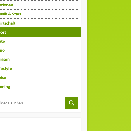
ktionen
sik & Stars
rtschaft
ort
uto
ino
issen
festyle
ise
aming