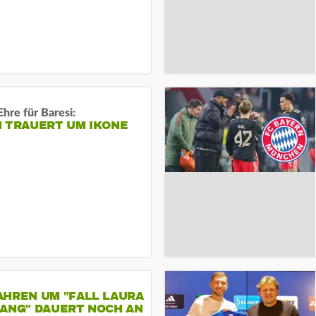
Ehre für Baresi:
N TRAUERT UM IKONE
AHREN UM "FALL LAURA
GANG" DAUERT NOCH AN