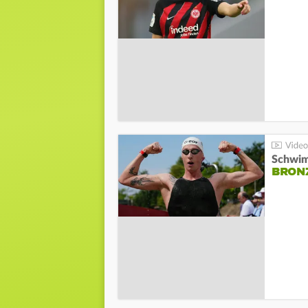
Schwim
BRON