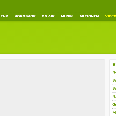
KEHR
HOROSKOP
ON AIR
MUSIK
AKTIONEN
VIDE
V
N
Be
B
N
G
M