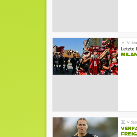
Letzte 
MILA
VERF
FREI