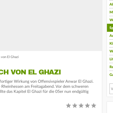
A
Mu
Wi
Sp
A
K
W
 von El Ghazi
Li
Re
CH VON EL GHAZI
G
fortiger Wirkung von Offensivspieler Anwar El Ghazi.
e Rheinhessen am Freitagabend. Vor dem schweren
lte das Kapitel El Ghazi für die 05er nun endgültig