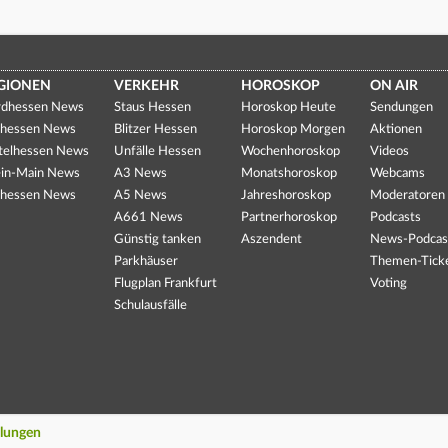
GIONEN
VERKEHR
HOROSKOP
ON AIR
dhessen News
Staus Hessen
Horoskop Heute
Sendungen
hessen News
Blitzer Hessen
Horoskop Morgen
Aktionen
telhessen News
Unfälle Hessen
Wochenhoroskop
Videos
in-Main News
A3 News
Monatshoroskop
Webcams
hessen News
A5 News
Jahreshoroskop
Moderatoren
A661 News
Partnerhoroskop
Podcasts
Günstig tanken
Aszendent
News-Podcas
Parkhäuser
Themen-Tick
Flugplan Frankfurt
Voting
Schulausfälle
llungen