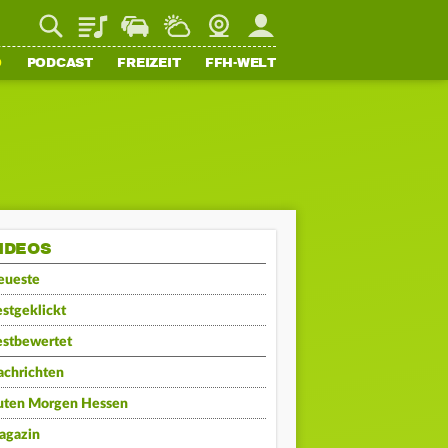
Playlist
Staupilot
Wetter
Webcam
Mein FFH
O
PODCAST
FREIZEIT
FFH-WELT
IDEOS
eueste
stgeklickt
estbewertet
achrichten
uten Morgen Hessen
agazin