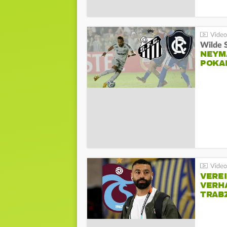
Wilde 
NEYM
POKA
VERE
VERH
TRAB