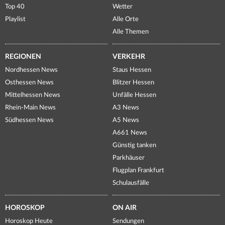
Top 40
Wetter
Playlist
Alle Orte
Alle Themen
REGIONEN
VERKEHR
Nordhessen News
Staus Hessen
Osthessen News
Blitzer Hessen
Mittelhessen News
Unfälle Hessen
Rhein-Main News
A3 News
Südhessen News
A5 News
A661 News
Günstig tanken
Parkhäuser
Flugplan Frankfurt
Schulausfälle
HOROSKOP
ON AIR
Horoskop Heute
Sendungen