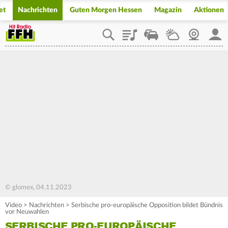
et
Nachrichten
Guten Morgen Hessen
Magazin
Aktionen
Playlist
Staupilot
Wetter
Webcam
Mein
© glomex, 04.11.2023
Video
>
Nachrichten
>
Serbische pro-europäische Opposition bildet Bündnis
vor Neuwahlen
SERBISCHE PRO-EUROPÄISCHE