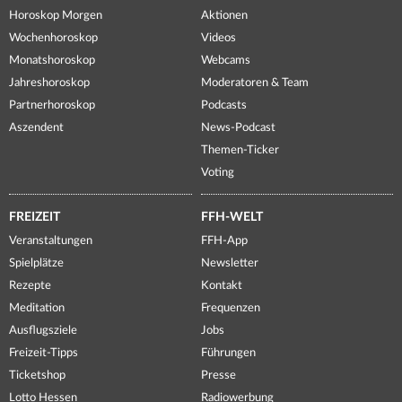
Horoskop Morgen
Aktionen
Wochenhoroskop
Videos
Monatshoroskop
Webcams
Jahreshoroskop
Moderatoren & Team
Partnerhoroskop
Podcasts
Aszendent
News-Podcast
Themen-Ticker
Voting
FREIZEIT
FFH-WELT
Veranstaltungen
FFH-App
Spielplätze
Newsletter
Rezepte
Kontakt
Meditation
Frequenzen
Ausflugsziele
Jobs
Freizeit-Tipps
Führungen
Ticketshop
Presse
Lotto Hessen
Radiowerbung