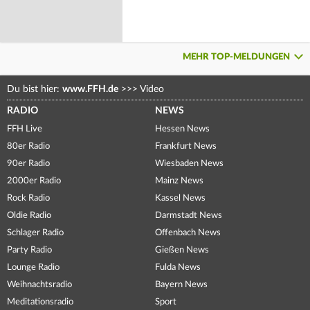
MEHR TOP-MELDUNGEN
Du bist hier:
www.FFH.de
>>>
Video
RADIO
NEWS
FFH Live
Hessen News
80er Radio
Frankfurt News
90er Radio
Wiesbaden News
2000er Radio
Mainz News
Rock Radio
Kassel News
Oldie Radio
Darmstadt News
Schlager Radio
Offenbach News
Party Radio
Gießen News
Lounge Radio
Fulda News
Weihnachtsradio
Bayern News
Meditationsradio
Sport