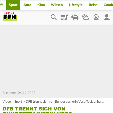
ft
Sport
Auto
Kino
Wissen
Lifestyle
Reise
Gami
Playlist
Staupilot
Wetter
Webcam
Mein
© glomex, 04.11.2023
Video
>
Sport
>
DFB trennt sich von Bundestrainerin Voss-Tecklenburg
DFB TRENNT SICH VON