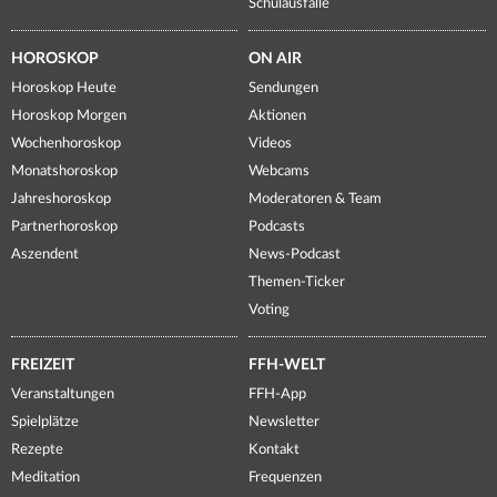
Schulausfälle
HOROSKOP
ON AIR
Horoskop Heute
Sendungen
Horoskop Morgen
Aktionen
Wochenhoroskop
Videos
Monatshoroskop
Webcams
Jahreshoroskop
Moderatoren & Team
Partnerhoroskop
Podcasts
Aszendent
News-Podcast
Themen-Ticker
Voting
FREIZEIT
FFH-WELT
Veranstaltungen
FFH-App
Spielplätze
Newsletter
Rezepte
Kontakt
Meditation
Frequenzen