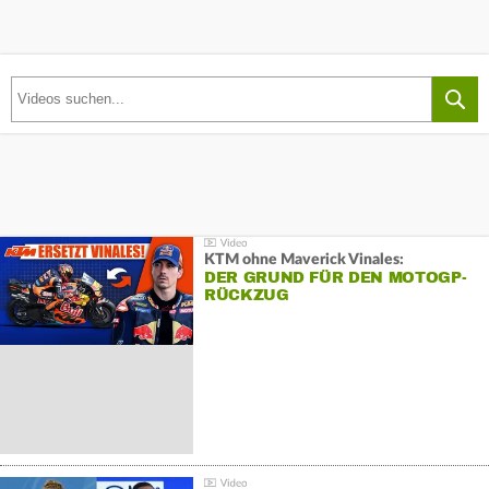
KTM ohne Maverick Vinales:
DER GRUND FÜR DEN MOTOGP-
RÜCKZUG