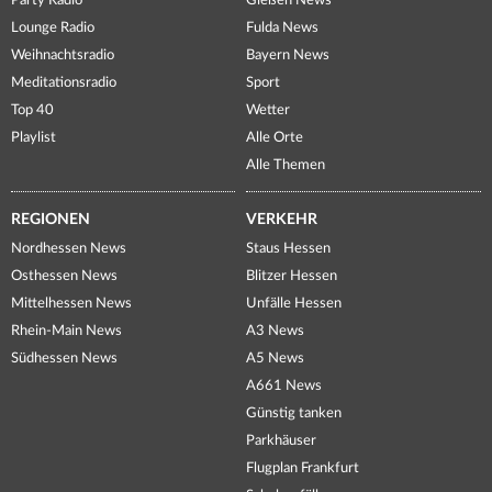
Party Radio
Gießen News
Lounge Radio
Fulda News
Weihnachtsradio
Bayern News
Meditationsradio
Sport
Top 40
Wetter
Playlist
Alle Orte
Alle Themen
REGIONEN
VERKEHR
Nordhessen News
Staus Hessen
Osthessen News
Blitzer Hessen
Mittelhessen News
Unfälle Hessen
Rhein-Main News
A3 News
Südhessen News
A5 News
A661 News
Günstig tanken
Parkhäuser
Flugplan Frankfurt