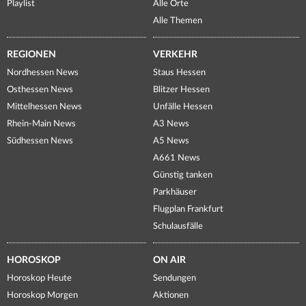
Playlist
Alle Orte
Alle Themen
REGIONEN
VERKEHR
Nordhessen News
Staus Hessen
Osthessen News
Blitzer Hessen
Mittelhessen News
Unfälle Hessen
Rhein-Main News
A3 News
Südhessen News
A5 News
A661 News
Günstig tanken
Parkhäuser
Flugplan Frankfurt
Schulausfälle
HOROSKOP
ON AIR
Horoskop Heute
Sendungen
Horoskop Morgen
Aktionen