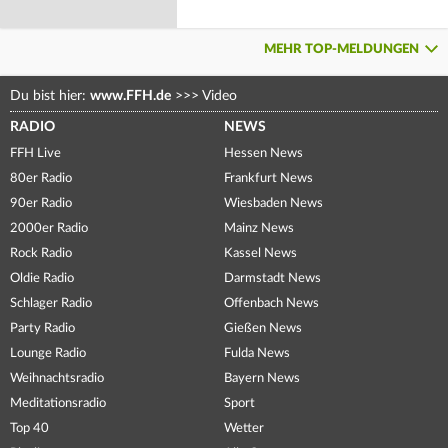
MEHR TOP-MELDUNGEN
Du bist hier:
www.FFH.de
>>>
Video
RADIO
NEWS
FFH Live
Hessen News
80er Radio
Frankfurt News
90er Radio
Wiesbaden News
2000er Radio
Mainz News
Rock Radio
Kassel News
Oldie Radio
Darmstadt News
Schlager Radio
Offenbach News
Party Radio
Gießen News
Lounge Radio
Fulda News
Weihnachtsradio
Bayern News
Meditationsradio
Sport
Top 40
Wetter