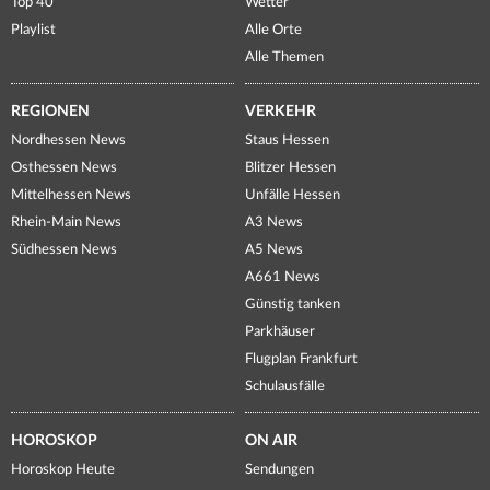
Top 40
Wetter
Playlist
Alle Orte
Alle Themen
REGIONEN
VERKEHR
Nordhessen News
Staus Hessen
Osthessen News
Blitzer Hessen
Mittelhessen News
Unfälle Hessen
Rhein-Main News
A3 News
Südhessen News
A5 News
A661 News
Günstig tanken
Parkhäuser
Flugplan Frankfurt
Schulausfälle
HOROSKOP
ON AIR
Horoskop Heute
Sendungen