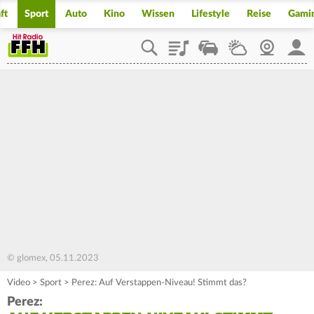
ft
Sport
Auto
Kino
Wissen
Lifestyle
Reise
Gami
Playlist
Staupilot
Wetter
Webcam
Mein
© glomex, 05.11.2023
Video
>
Sport
>
Perez: Auf Verstappen-Niveau! Stimmt das?
Perez: