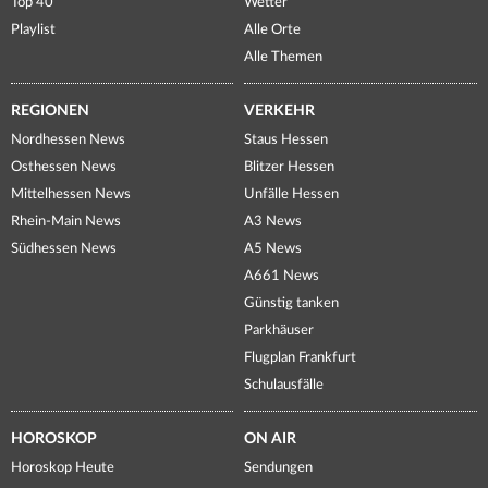
Top 40
Wetter
Playlist
Alle Orte
Alle Themen
REGIONEN
VERKEHR
Nordhessen News
Staus Hessen
Osthessen News
Blitzer Hessen
Mittelhessen News
Unfälle Hessen
Rhein-Main News
A3 News
Südhessen News
A5 News
A661 News
Günstig tanken
Parkhäuser
Flugplan Frankfurt
Schulausfälle
HOROSKOP
ON AIR
Horoskop Heute
Sendungen