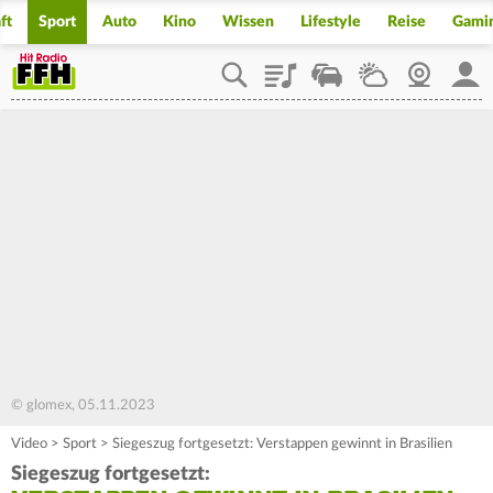
ft
Sport
Auto
Kino
Wissen
Lifestyle
Reise
Gami
Playlist
Staupilot
Wetter
Webcam
Mein
© glomex, 05.11.2023
Video
>
Sport
>
Siegeszug fortgesetzt: Verstappen gewinnt in Brasilien
Siegeszug fortgesetzt: