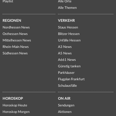
Playlist
Alle Orte
Alle Themen
REGIONEN
VERKEHR
Nordhessen News
Staus Hessen
Osthessen News
Blitzer Hessen
Mittelhessen News
Unfälle Hessen
Rhein-Main News
A3 News
Südhessen News
A5 News
A661 News
Günstig tanken
Parkhäuser
Flugplan Frankfurt
Schulausfälle
HOROSKOP
ON AIR
Horoskop Heute
Sendungen
Horoskop Morgen
Aktionen