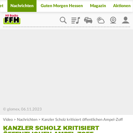
et
Nachrichten
Guten Morgen Hessen
Magazin
Aktionen
Playlist
Staupilot
Wetter
Webcam
Mein
© glomex, 06.11.2023
Video
>
Nachrichten
>
Kanzler Scholz kritisiert öffentlichen Ampel-Zoff
KANZLER SCHOLZ KRITISIERT