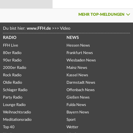
MEHR TOP-MELDUNGEN
Du bist hier:
www.FFH.de
>>>
Video
RADIO
NEWS
FFH Live
Hessen News
80er Radio
Frankfurt News
90er Radio
Wiesbaden News
2000er Radio
Mainz News
Rock Radio
Kassel News
Oldie Radio
Darmstadt News
Schlager Radio
Offenbach News
Party Radio
Gießen News
Lounge Radio
Fulda News
Weihnachtsradio
Bayern News
Meditationsradio
Sport
Top 40
Wetter