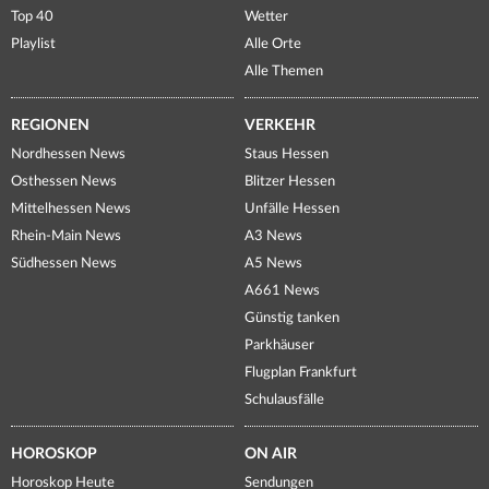
Top 40
Wetter
Playlist
Alle Orte
Alle Themen
REGIONEN
VERKEHR
Nordhessen News
Staus Hessen
Osthessen News
Blitzer Hessen
Mittelhessen News
Unfälle Hessen
Rhein-Main News
A3 News
Südhessen News
A5 News
A661 News
Günstig tanken
Parkhäuser
Flugplan Frankfurt
Schulausfälle
HOROSKOP
ON AIR
Horoskop Heute
Sendungen