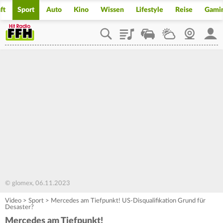
ft
Sport
Auto
Kino
Wissen
Lifestyle
Reise
Gami
Playlist
Staupilot
Wetter
Webcam
Mein
© glomex, 06.11.2023
Video
>
Sport
>
Mercedes am Tiefpunkt! US-Disqualifikation Grund für
Desaster?
Mercedes am Tiefpunkt!