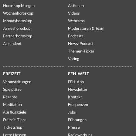
Horoskop Morgen
Aktionen
Wochenhoroskop
Videos
Monatshoroskop
Webcams
Jahreshoroskop
Moderatoren & Team
Partnerhoroskop
Podcasts
Aszendent
News-Podcast
Themen-Ticker
Voting
FREIZEIT
FFH-WELT
Veranstaltungen
FFH-App
Spielplätze
Newsletter
Rezepte
Kontakt
Meditation
Frequenzen
Ausflugsziele
Jobs
Freizeit-Tipps
Führungen
Ticketshop
Presse
Lotto Hessen
Radiowerbung