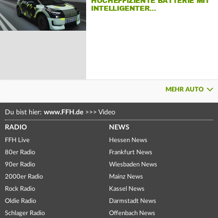
HOCHEFFIZIENTE BATTERIE MIT
INTELLIGENTER…
MEHR AUTO
Du bist hier:
www.FFH.de
>>>
Video
RADIO
NEWS
FFH Live
Hessen News
80er Radio
Frankfurt News
90er Radio
Wiesbaden News
2000er Radio
Mainz News
Rock Radio
Kassel News
Oldie Radio
Darmstadt News
Schlager Radio
Offenbach News