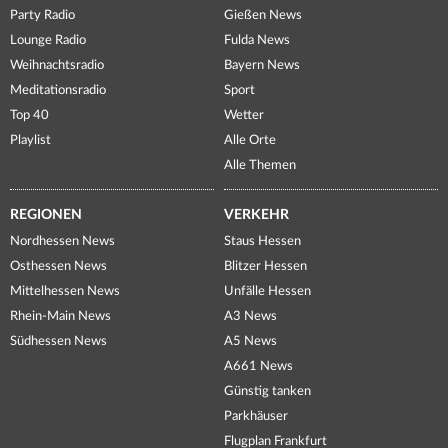
Party Radio
Gießen News
Lounge Radio
Fulda News
Weihnachtsradio
Bayern News
Meditationsradio
Sport
Top 40
Wetter
Playlist
Alle Orte
Alle Themen
REGIONEN
VERKEHR
Nordhessen News
Staus Hessen
Osthessen News
Blitzer Hessen
Mittelhessen News
Unfälle Hessen
Rhein-Main News
A3 News
Südhessen News
A5 News
A661 News
Günstig tanken
Parkhäuser
Flugplan Frankfurt