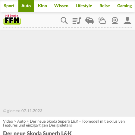
Sport
Auto
Kino
Wissen
Lifestyle
Reise
Gaming
Playlist
Staupilot
Wetter
Webcam
Mein
© glomex, 07.11.2023
Video
>
Auto
>
Der neue Skoda Superb L&K - Topmodell mit exklusiven
Features und einzigartigen Designdetails
Der neue Skoda Superb L&K