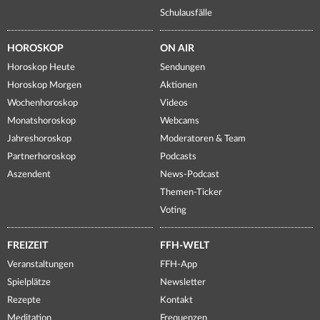
Schulausfälle
HOROSKOP
ON AIR
Horoskop Heute
Sendungen
Horoskop Morgen
Aktionen
Wochenhoroskop
Videos
Monatshoroskop
Webcams
Jahreshoroskop
Moderatoren & Team
Partnerhoroskop
Podcasts
Aszendent
News-Podcast
Themen-Ticker
Voting
FREIZEIT
FFH-WELT
Veranstaltungen
FFH-App
Spielplätze
Newsletter
Rezepte
Kontakt
Meditation
Frequenzen