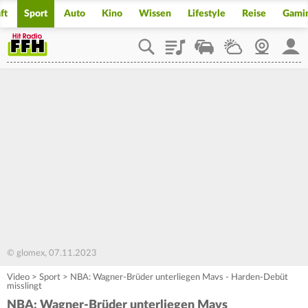
ft
Sport
Auto
Kino
Wissen
Lifestyle
Reise
Gami
Playlist
Staupilot
Wetter
Webcam
Mein
© glomex, 07.11.2023
Video
>
Sport
>
NBA: Wagner-Brüder unterliegen Mavs - Harden-Debüt
misslingt
NBA: Wagner-Brüder unterliegen Mavs