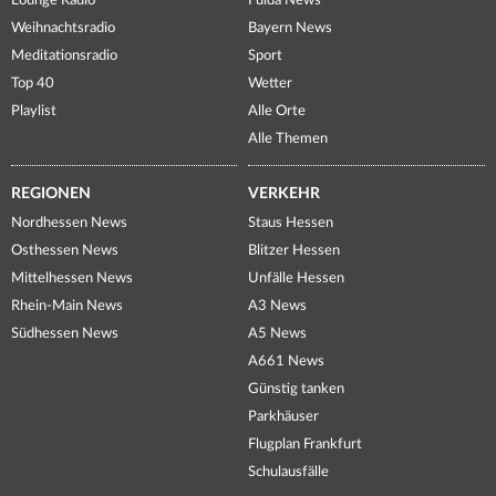
Lounge Radio
Fulda News
Weihnachtsradio
Bayern News
Meditationsradio
Sport
Top 40
Wetter
Playlist
Alle Orte
Alle Themen
REGIONEN
VERKEHR
Nordhessen News
Staus Hessen
Osthessen News
Blitzer Hessen
Mittelhessen News
Unfälle Hessen
Rhein-Main News
A3 News
Südhessen News
A5 News
A661 News
Günstig tanken
Parkhäuser
Flugplan Frankfurt
Schulausfälle