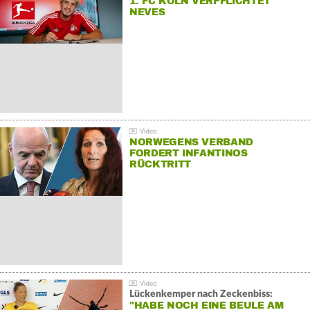
1. FC KÖLN VERPFLICHTET
NEVES
NORWEGENS VERBAND
FORDERT INFANTINOS
RÜCKTRITT
Lückenkemper nach Zeckenbiss:
"HABE NOCH EINE BEULE AM