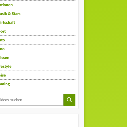
ktionen
sik & Stars
rtschaft
ort
uto
ino
issen
festyle
ise
aming