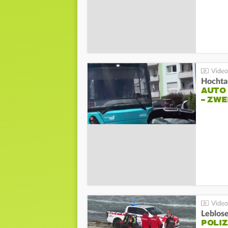
Hochta
AUTO
– ZW
Leblos
POLIZ