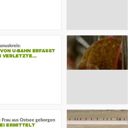
unuskreis:
 VON U-BAHN ERFASST
EI VERLETZTE…
e Frau aus Ostsee geborgen
EI ERMITTELT