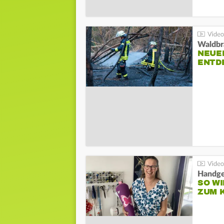
Waldbr
NEUE
ENTD
Handge
SO WI
ZUM 