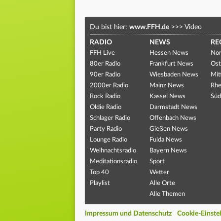
Du bist hier:
www.FFH.de
>>>
Video
RADIO
NEWS
RE
FFH Live
Hessen News
Nor
80er Radio
Frankfurt News
Ost
90er Radio
Wiesbaden News
Mit
2000er Radio
Mainz News
Rhe
Rock Radio
Kassel News
Süd
Oldie Radio
Darmstadt News
Schlager Radio
Offenbach News
Party Radio
Gießen News
Lounge Radio
Fulda News
Weihnachtsradio
Bayern News
Meditationsradio
Sport
Top 40
Wetter
Playlist
Alle Orte
Alle Themen
Impressum und Datenschutz
Cookie-Einste