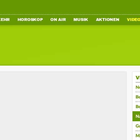
KEHR
HOROSKOP
ON AIR
MUSIK
AKTIONEN
VIDE
V
N
Be
B
N
G
M