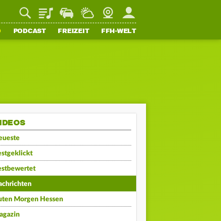
Playlist
Staupilot
Wetter
Webcam
Mein FFH
O
PODCAST
FREIZEIT
FFH-WELT
IDEOS
eueste
stgeklickt
estbewertet
achrichten
uten Morgen Hessen
agazin