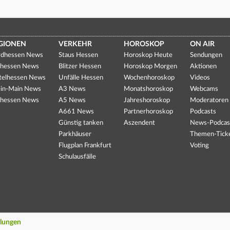
GIONEN
VERKEHR
HOROSKOP
ON AIR
dhessen News
Staus Hessen
Horoskop Heute
Sendungen
hessen News
Blitzer Hessen
Horoskop Morgen
Aktionen
telhessen News
Unfälle Hessen
Wochenhoroskop
Videos
in-Main News
A3 News
Monatshoroskop
Webcams
hessen News
A5 News
Jahreshoroskop
Moderatoren
A661 News
Partnerhoroskop
Podcasts
Günstig tanken
Aszendent
News-Podcas
Parkhäuser
Themen-Tick
Flugplan Frankfurt
Voting
Schulausfälle
llungen