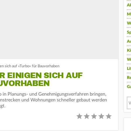
A
Mu
Wi
Sp
A
K
W
en sich auf «Turbo» für Bauvorhaben
Li
 EINIGEN SICH AUF
Re
AUVORHABEN
G
 in Planungs- und Genehmigungsverfahren bringen,
hnstrecken und Wohnungen schneller gebaut werden
gt.