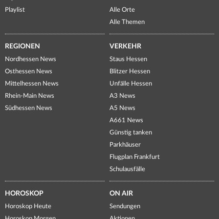
Playlist
Alle Orte
Alle Themen
REGIONEN
VERKEHR
Nordhessen News
Staus Hessen
Osthessen News
Blitzer Hessen
Mittelhessen News
Unfälle Hessen
Rhein-Main News
A3 News
Südhessen News
A5 News
A661 News
Günstig tanken
Parkhäuser
Flugplan Frankfurt
Schulausfälle
HOROSKOP
ON AIR
Horoskop Heute
Sendungen
Horoskop Morgen
Aktionen