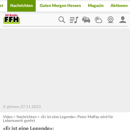
et
Nachrichten
Guten Morgen Hessen
Magazin
Aktionen
Playlist
Staupilot
Wetter
Webcam
Mein
© glomex, 07.11.2023
Video
>
Nachrichten
>
«Er ist eine Legende»: Peter Maffay wird für
Lebenswerk geehrt
«Er ist eine Legende»: