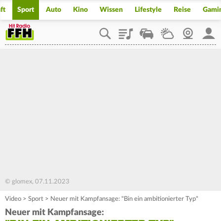
ft
Sport
Auto
Kino
Wissen
Lifestyle
Reise
Gami
Playlist
Staupilot
Wetter
Webcam
Mein
© glomex, 07.11.2023
Video
>
Sport
>
Neuer mit Kampfansage: "Bin ein ambitionierter Typ"
Neuer mit Kampfansage: