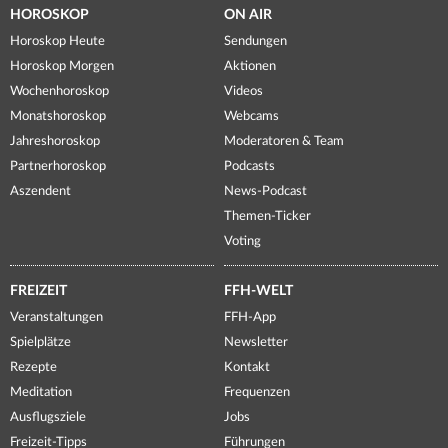
HOROSKOP
ON AIR
Horoskop Heute
Sendungen
Horoskop Morgen
Aktionen
Wochenhoroskop
Videos
Monatshoroskop
Webcams
Jahreshoroskop
Moderatoren & Team
Partnerhoroskop
Podcasts
Aszendent
News-Podcast
Themen-Ticker
Voting
FREIZEIT
FFH-WELT
Veranstaltungen
FFH-App
Spielplätze
Newsletter
Rezepte
Kontakt
Meditation
Frequenzen
Ausflugsziele
Jobs
Freizeit-Tipps
Führungen