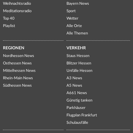
Weihnachtsradio
Bayern News
Meditationsradio
Sport
Top 40
Wetter
Playlist
Alle Orte
Alle Themen
REGIONEN
VERKEHR
Nordhessen News
Staus Hessen
Osthessen News
Blitzer Hessen
Mittelhessen News
Unfälle Hessen
Rhein-Main News
A3 News
Südhessen News
A5 News
A661 News
Günstig tanken
Parkhäuser
Flugplan Frankfurt
Schulausfälle