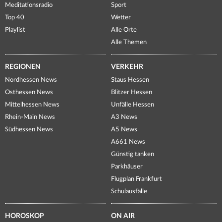
Meditationsradio
Sport
Top 40
Wetter
Playlist
Alle Orte
Alle Themen
REGIONEN
VERKEHR
Nordhessen News
Staus Hessen
Osthessen News
Blitzer Hessen
Mittelhessen News
Unfälle Hessen
Rhein-Main News
A3 News
Südhessen News
A5 News
A661 News
Günstig tanken
Parkhäuser
Flugplan Frankfurt
Schulausfälle
HOROSKOP
ON AIR