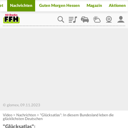
et
Nachrichten
Guten Morgen Hessen
Magazin
Aktionen
Playlist
Staupilot
Wetter
Webcam
Mein
© glomex, 09.11.2023
Video
>
Nachrichten
>
"Glücksatlas": In diesem Bundesland leben die
glücklichsten Deutschen
"Glücksatlas":