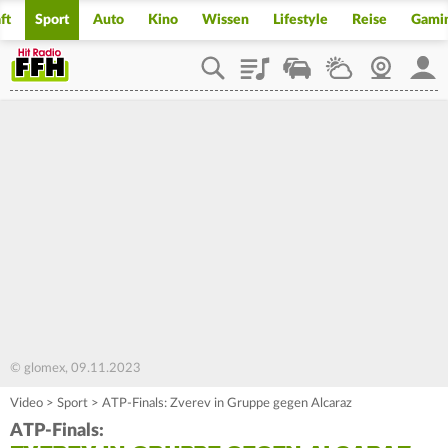
ft
Sport
Auto
Kino
Wissen
Lifestyle
Reise
Gami
Playlist
Staupilot
Wetter
Webcam
Mein
© glomex, 09.11.2023
Video
>
Sport
>
ATP-Finals: Zverev in Gruppe gegen Alcaraz
ATP-Finals: