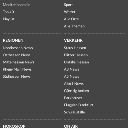
Meditationsradio
Sport
Top 40
Wetter
Playlist
Alle Orte
Alle Themen
REGIONEN
VERKEHR
Nordhessen News
Staus Hessen
Osthessen News
Blitzer Hessen
Mittelhessen News
Unfälle Hessen
Rhein-Main News
A3 News
Südhessen News
A5 News
A661 News
Günstig tanken
Parkhäuser
Flugplan Frankfurt
Schulausfälle
HOROSKOP
ON AIR