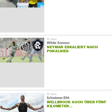
Wilde Szenen:
NEYMAR ESKALIERT NACH
POKALSIEG
Schwimm-EM:
WELLBROCK AUCH ÜBER FÜNF
KILOMETER…