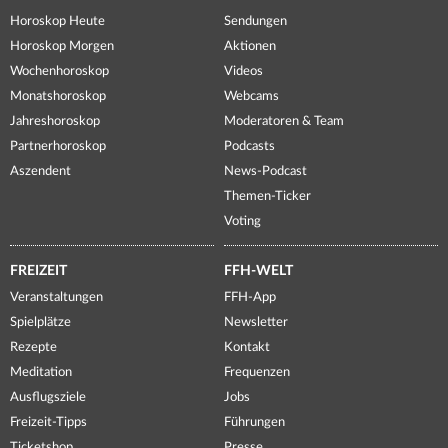
Horoskop Heute
Sendungen
Horoskop Morgen
Aktionen
Wochenhoroskop
Videos
Monatshoroskop
Webcams
Jahreshoroskop
Moderatoren & Team
Partnerhoroskop
Podcasts
Aszendent
News-Podcast
Themen-Ticker
Voting
FREIZEIT
FFH-WELT
Veranstaltungen
FFH-App
Spielplätze
Newsletter
Rezepte
Kontakt
Meditation
Frequenzen
Ausflugsziele
Jobs
Freizeit-Tipps
Führungen
Ticketshop
Presse