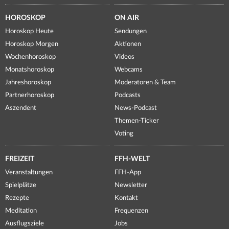
HOROSKOP
ON AIR
Horoskop Heute
Sendungen
Horoskop Morgen
Aktionen
Wochenhoroskop
Videos
Monatshoroskop
Webcams
Jahreshoroskop
Moderatoren & Team
Partnerhoroskop
Podcasts
Aszendent
News-Podcast
Themen-Ticker
Voting
FREIZEIT
FFH-WELT
Veranstaltungen
FFH-App
Spielplätze
Newsletter
Rezepte
Kontakt
Meditation
Frequenzen
Ausflugsziele
Jobs