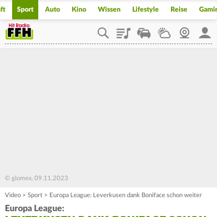
ft
Sport
Auto
Kino
Wissen
Lifestyle
Reise
Gami
Playlist
Staupilot
Wetter
Webcam
Mein
© glomex, 09.11.2023
Video
>
Sport
>
Europa League: Leverkusen dank Boniface schon weiter
Europa League: