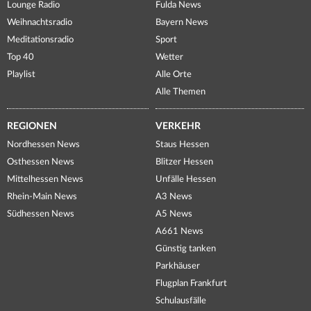
Lounge Radio
Fulda News
Weihnachtsradio
Bayern News
Meditationsradio
Sport
Top 40
Wetter
Playlist
Alle Orte
Alle Themen
REGIONEN
VERKEHR
Nordhessen News
Staus Hessen
Osthessen News
Blitzer Hessen
Mittelhessen News
Unfälle Hessen
Rhein-Main News
A3 News
Südhessen News
A5 News
A661 News
Günstig tanken
Parkhäuser
Flugplan Frankfurt
Schulausfälle