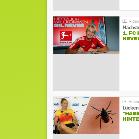
Nächste
1. FC
NEVE
Lücken
"HABE
HINT