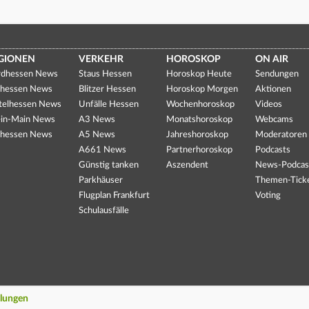
GIONEN
VERKEHR
HOROSKOP
ON AIR
dhessen News
Staus Hessen
Horoskop Heute
Sendungen
hessen News
Blitzer Hessen
Horoskop Morgen
Aktionen
telhessen News
Unfälle Hessen
Wochenhoroskop
Videos
in-Main News
A3 News
Monatshoroskop
Webcams
hessen News
A5 News
Jahreshoroskop
Moderatoren
A661 News
Partnerhoroskop
Podcasts
Günstig tanken
Aszendent
News-Podcas
Parkhäuser
Themen-Tick
Flugplan Frankfurt
Voting
Schulausfälle
llungen