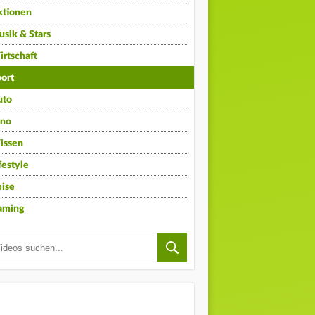
ktionen
sik & Stars
rtschaft
ort
uto
ino
issen
festyle
ise
aming