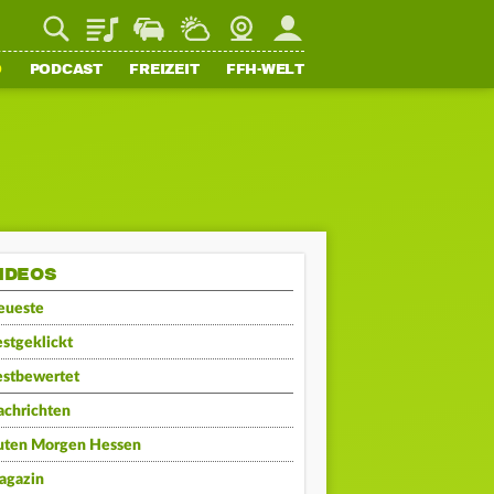
Playlist
Staupilot
Wetter
Webcam
Mein FFH
O
PODCAST
FREIZEIT
FFH-WELT
IDEOS
eueste
stgeklickt
estbewertet
achrichten
uten Morgen Hessen
agazin