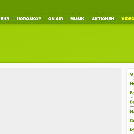
KEHR
HOROSKOP
ON AIR
MUSIK
AKTIONEN
VIDE
V
N
Be
B
N
G
M