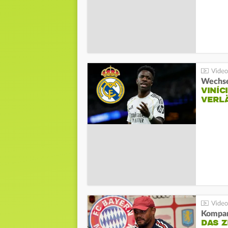
Wechse
VINÍC
VERL
Kompa
DAS Z