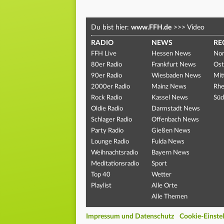
Du bist hier:
www.FFH.de
>>>
Video
RADIO
NEWS
RE
FFH Live
Hessen News
Nor
80er Radio
Frankfurt News
Ost
90er Radio
Wiesbaden News
Mit
2000er Radio
Mainz News
Rhe
Rock Radio
Kassel News
Süd
Oldie Radio
Darmstadt News
Schlager Radio
Offenbach News
Party Radio
Gießen News
Lounge Radio
Fulda News
Weihnachtsradio
Bayern News
Meditationsradio
Sport
Top 40
Wetter
Playlist
Alle Orte
Alle Themen
Impressum und Datenschutz
Cookie-Einste