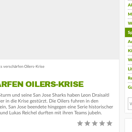
A
Mu
Wi
Sp
A
K
W
ks verschärfen Oilers-Krise
Li
Re
RFEN OILERS-KRISE
G
turm und seine San Jose Sharks haben Leon Draisaitl
r in die Krise gestürzt. Die Oilers fuhren in den
 ein, San Jose beendete hingegen eine Serie historischer
und Lukas Reichel durften mit ihren Teams jubeln.