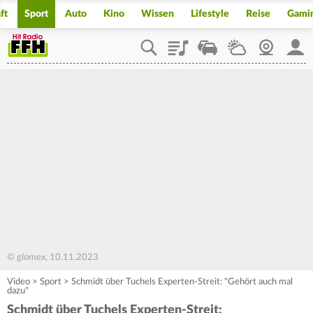
ft
Sport
Auto
Kino
Wissen
Lifestyle
Reise
Gami
Playlist
Staupilot
Wetter
Webcam
Mein
© glomex, 10.11.2023
Video
>
Sport
>
Schmidt über Tuchels Experten-Streit: "Gehört auch mal
dazu"
Schmidt über Tuchels Experten-Streit: