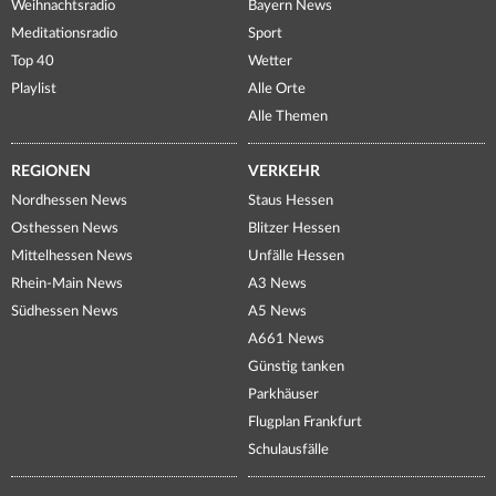
Weihnachtsradio
Bayern News
Meditationsradio
Sport
Top 40
Wetter
Playlist
Alle Orte
Alle Themen
REGIONEN
VERKEHR
Nordhessen News
Staus Hessen
Osthessen News
Blitzer Hessen
Mittelhessen News
Unfälle Hessen
Rhein-Main News
A3 News
Südhessen News
A5 News
A661 News
Günstig tanken
Parkhäuser
Flugplan Frankfurt
Schulausfälle