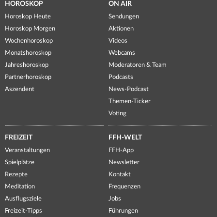
HOROSKOP
ON AIR
Horoskop Heute
Sendungen
Horoskop Morgen
Aktionen
Wochenhoroskop
Videos
Monatshoroskop
Webcams
Jahreshoroskop
Moderatoren & Team
Partnerhoroskop
Podcasts
Aszendent
News-Podcast
Themen-Ticker
Voting
FREIZEIT
FFH-WELT
Veranstaltungen
FFH-App
Spielplätze
Newsletter
Rezepte
Kontakt
Meditation
Frequenzen
Ausflugsziele
Jobs
Freizeit-Tipps
Führungen