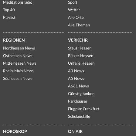
Meditationsradio
Sport
Top 40
Wetter
Playlist
Alle Orte
Alle Themen
REGIONEN
VERKEHR
Nordhessen News
Staus Hessen
Osthessen News
Blitzer Hessen
Mittelhessen News
Unfälle Hessen
Rhein-Main News
A3 News
Südhessen News
A5 News
A661 News
Günstig tanken
Parkhäuser
Flugplan Frankfurt
Schulausfälle
HOROSKOP
ON AIR