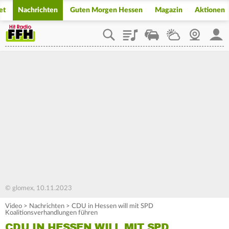
et
Nachrichten
Guten Morgen Hessen
Magazin
Aktionen
Playlist
Staupilot
Wetter
Webcam
Mein
© glomex, 10.11.2023
Video
>
Nachrichten
>
CDU in Hessen will mit SPD
Koalitionsverhandlungen führen
CDU IN HESSEN WILL MIT SPD