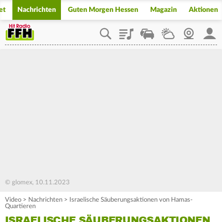
et
Nachrichten
Guten Morgen Hessen
Magazin
Aktionen
Playlist
Staupilot
Wetter
Webcam
Mein
© glomex, 10.11.2023
Video
>
Nachrichten
>
Israelische Säuberungsaktionen von Hamas-
Quartieren
ISRAELISCHE SÄUBERUNGSAKTIONEN