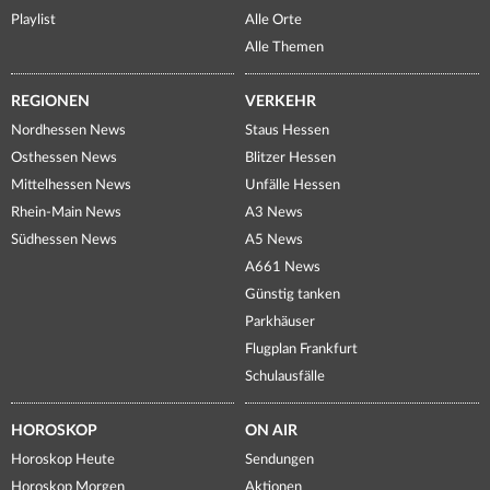
Playlist
Alle Orte
Alle Themen
REGIONEN
VERKEHR
Nordhessen News
Staus Hessen
Osthessen News
Blitzer Hessen
Mittelhessen News
Unfälle Hessen
Rhein-Main News
A3 News
Südhessen News
A5 News
A661 News
Günstig tanken
Parkhäuser
Flugplan Frankfurt
Schulausfälle
HOROSKOP
ON AIR
Horoskop Heute
Sendungen
Horoskop Morgen
Aktionen