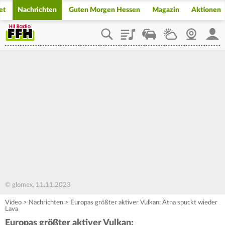
et
Nachrichten
Guten Morgen Hessen
Magazin
Aktionen
Playlist
Staupilot
Wetter
Webcam
Mein
© glomex, 11.11.2023
Video
>
Nachrichten
>
Europas größter aktiver Vulkan: Ätna spuckt wieder
Lava
Europas größter aktiver Vulkan: