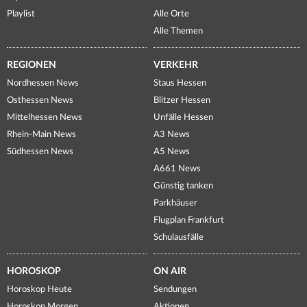
Playlist
Alle Orte
Alle Themen
REGIONEN
VERKEHR
Nordhessen News
Staus Hessen
Osthessen News
Blitzer Hessen
Mittelhessen News
Unfälle Hessen
Rhein-Main News
A3 News
Südhessen News
A5 News
A661 News
Günstig tanken
Parkhäuser
Flugplan Frankfurt
Schulausfälle
HOROSKOP
ON AIR
Horoskop Heute
Sendungen
Horoskop Morgen
Aktionen