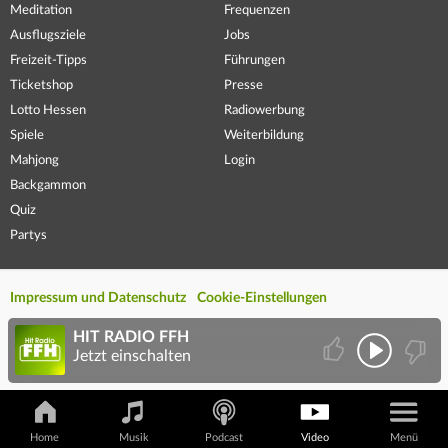
Meditation
Frequenzen
Ausflugsziele
Jobs
Freizeit-Tipps
Führungen
Ticketshop
Presse
Lotto Hessen
Radiowerbung
Spiele
Weiterbildung
Mahjong
Login
Backgammon
Quiz
Partys
Impressum und Datenschutz
Cookie-Einstellungen
HIT RADIO FFH
Jetzt einschalten
Home
Musik
Podcast
Video
Menü