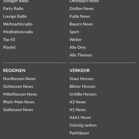
Schlager Radio
Offenbach News
Party Radio
Gießen News
Lounge Radio
Fulda News
Weihnachtsradio
Bayern News
Meditationsradio
Sport
Top 40
Wetter
Playlist
Alle Orte
Alle Themen
REGIONEN
VERKEHR
Nordhessen News
Staus Hessen
Osthessen News
Blitzer Hessen
Mittelhessen News
Unfälle Hessen
Rhein-Main News
A3 News
Südhessen News
A5 News
A661 News
Günstig tanken
Parkhäuser