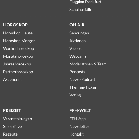
Flugplan Frankfurt
Schulausfälle
HOROSKOP
ON AIR
Horoskop Heute
Sendungen
Horoskop Morgen
Aktionen
Wochenhoroskop
Videos
Monatshoroskop
Webcams
Jahreshoroskop
Moderatoren & Team
Partnerhoroskop
Podcasts
Aszendent
News-Podcast
Themen-Ticker
Voting
FREIZEIT
FFH-WELT
Veranstaltungen
FFH-App
Spielplätze
Newsletter
Rezepte
Kontakt