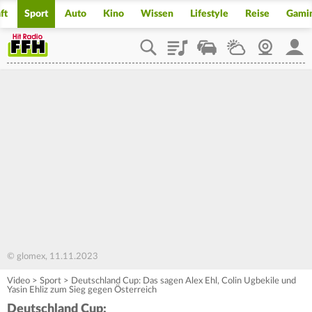
ft
Sport
Auto
Kino
Wissen
Lifestyle
Reise
Gami
Playlist
Staupilot
Wetter
Webcam
Mein
© glomex, 11.11.2023
Video
>
Sport
>
Deutschland Cup: Das sagen Alex Ehl, Colin Ugbekile und
Yasin Ehliz zum Sieg gegen Österreich
Deutschland Cup: