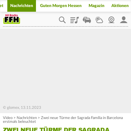
et
Nachrichten
Guten Morgen Hessen
Magazin
Aktionen
Playlist
Staupilot
Wetter
Webcam
Mein
© glomex, 13.11.2023
Video
>
Nachrichten
>
Zwei neue Türme der Sagrada Família in Barcelona
erstmals beleuchtet
ZWEI NEUE TÜRME DER SAGRADA