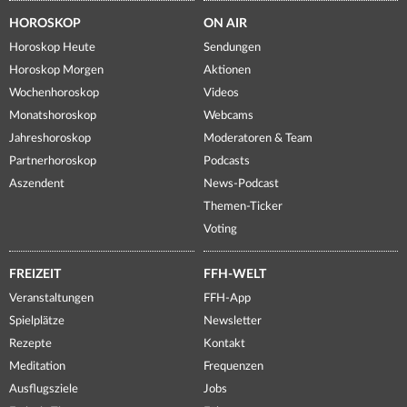
HOROSKOP
ON AIR
Horoskop Heute
Sendungen
Horoskop Morgen
Aktionen
Wochenhoroskop
Videos
Monatshoroskop
Webcams
Jahreshoroskop
Moderatoren & Team
Partnerhoroskop
Podcasts
Aszendent
News-Podcast
Themen-Ticker
Voting
FREIZEIT
FFH-WELT
Veranstaltungen
FFH-App
Spielplätze
Newsletter
Rezepte
Kontakt
Meditation
Frequenzen
Ausflugsziele
Jobs