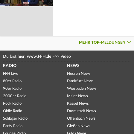
MEHR TOP-MELDUNGEN
Du bist hier:
www.FFH.de
>>>
Video
RADIO
NEWS
FFH Live
Hessen News
80er Radio
Frankfurt News
90er Radio
Wiesbaden News
2000er Radio
Mainz News
Rock Radio
Kassel News
Oldie Radio
Darmstadt News
Schlager Radio
Offenbach News
Party Radio
Gießen News
Lounge Radio
Fulda News