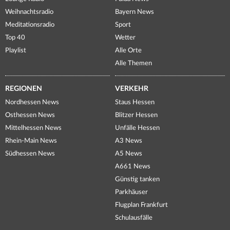
Weihnachtsradio
Bayern News
Meditationsradio
Sport
Top 40
Wetter
Playlist
Alle Orte
Alle Themen
REGIONEN
VERKEHR
Nordhessen News
Staus Hessen
Osthessen News
Blitzer Hessen
Mittelhessen News
Unfälle Hessen
Rhein-Main News
A3 News
Südhessen News
A5 News
A661 News
Günstig tanken
Parkhäuser
Flugplan Frankfurt
Schulausfälle