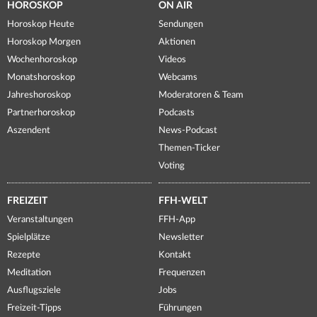
HOROSKOP
ON AIR
Horoskop Heute
Sendungen
Horoskop Morgen
Aktionen
Wochenhoroskop
Videos
Monatshoroskop
Webcams
Jahreshoroskop
Moderatoren & Team
Partnerhoroskop
Podcasts
Aszendent
News-Podcast
Themen-Ticker
Voting
FREIZEIT
FFH-WELT
Veranstaltungen
FFH-App
Spielplätze
Newsletter
Rezepte
Kontakt
Meditation
Frequenzen
Ausflugsziele
Jobs
Freizeit-Tipps
Führungen