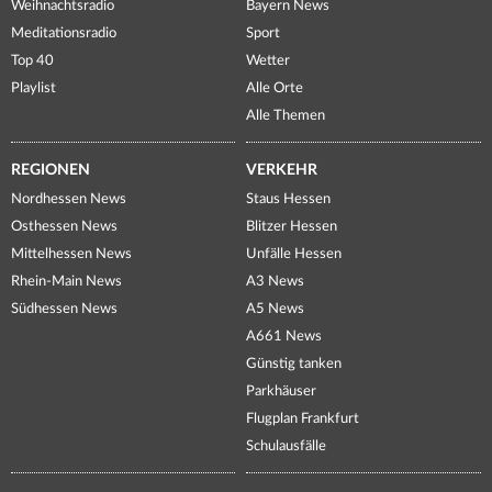
Weihnachtsradio
Bayern News
Meditationsradio
Sport
Top 40
Wetter
Playlist
Alle Orte
Alle Themen
REGIONEN
VERKEHR
Nordhessen News
Staus Hessen
Osthessen News
Blitzer Hessen
Mittelhessen News
Unfälle Hessen
Rhein-Main News
A3 News
Südhessen News
A5 News
A661 News
Günstig tanken
Parkhäuser
Flugplan Frankfurt
Schulausfälle