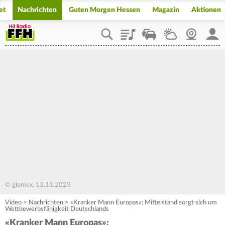
et
Nachrichten
Guten Morgen Hessen
Magazin
Aktionen
Playlist
Staupilot
Wetter
Webcam
Mein
© glomex, 13.11.2023
Video
>
Nachrichten
>
«Kranker Mann Europas»: Mittelstand sorgt sich um
Wettbewerbsfähigkeit Deutschlands
«Kranker Mann Europas»: