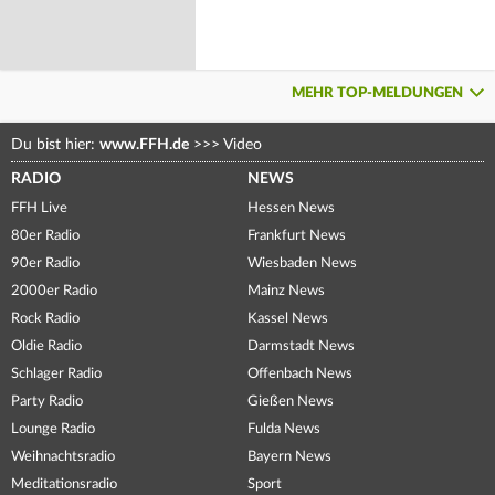
MEHR TOP-MELDUNGEN
Du bist hier:
www.FFH.de
>>>
Video
RADIO
NEWS
FFH Live
Hessen News
80er Radio
Frankfurt News
90er Radio
Wiesbaden News
2000er Radio
Mainz News
Rock Radio
Kassel News
Oldie Radio
Darmstadt News
Schlager Radio
Offenbach News
Party Radio
Gießen News
Lounge Radio
Fulda News
Weihnachtsradio
Bayern News
Meditationsradio
Sport