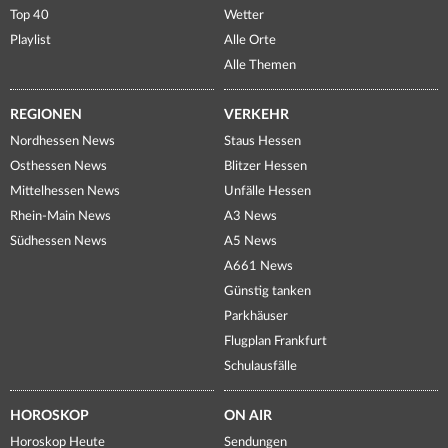
Top 40
Wetter
Playlist
Alle Orte
Alle Themen
REGIONEN
VERKEHR
Nordhessen News
Staus Hessen
Osthessen News
Blitzer Hessen
Mittelhessen News
Unfälle Hessen
Rhein-Main News
A3 News
Südhessen News
A5 News
A661 News
Günstig tanken
Parkhäuser
Flugplan Frankfurt
Schulausfälle
HOROSKOP
ON AIR
Horoskop Heute
Sendungen