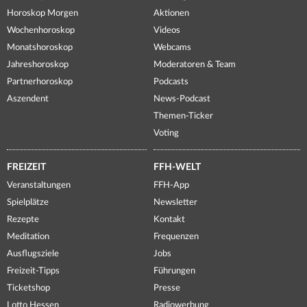
Horoskop Morgen
Aktionen
Wochenhoroskop
Videos
Monatshoroskop
Webcams
Jahreshoroskop
Moderatoren & Team
Partnerhoroskop
Podcasts
Aszendent
News-Podcast
Themen-Ticker
Voting
FREIZEIT
FFH-WELT
Veranstaltungen
FFH-App
Spielplätze
Newsletter
Rezepte
Kontakt
Meditation
Frequenzen
Ausflugsziele
Jobs
Freizeit-Tipps
Führungen
Ticketshop
Presse
Lotto Hessen
Radiowerbung