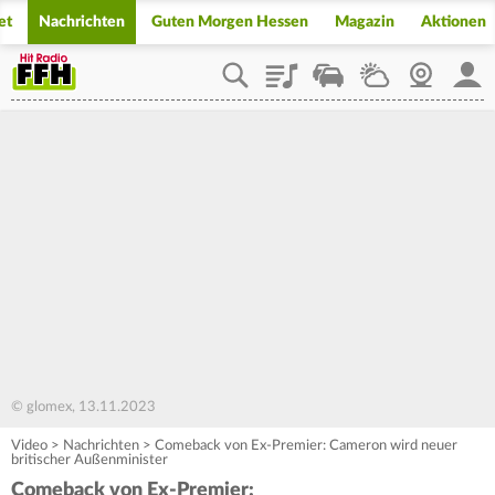
et
Nachrichten
Guten Morgen Hessen
Magazin
Aktionen
Playlist
Staupilot
Wetter
Webcam
Mein
© glomex, 13.11.2023
Video
>
Nachrichten
>
Comeback von Ex-Premier: Cameron wird neuer
britischer Außenminister
Comeback von Ex-Premier: