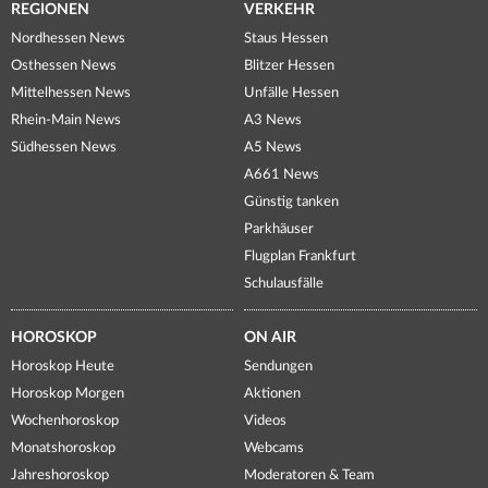
REGIONEN
VERKEHR
Nordhessen News
Staus Hessen
Osthessen News
Blitzer Hessen
Mittelhessen News
Unfälle Hessen
Rhein-Main News
A3 News
Südhessen News
A5 News
A661 News
Günstig tanken
Parkhäuser
Flugplan Frankfurt
Schulausfälle
HOROSKOP
ON AIR
Horoskop Heute
Sendungen
Horoskop Morgen
Aktionen
Wochenhoroskop
Videos
Monatshoroskop
Webcams
Jahreshoroskop
Moderatoren & Team