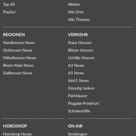
Top 40
Wetter
Playlist
Alle Orte
Alle Themen
REGIONEN
VERKEHR
Nordhessen News
Staus Hessen
Osthessen News
Blitzer Hessen
Mittelhessen News
Unfälle Hessen
Rhein-Main News
A3 News
Südhessen News
A5 News
A661 News
Günstig tanken
Parkhäuser
Flugplan Frankfurt
Schulausfälle
HOROSKOP
ON AIR
Horoskop Heute
Sendungen