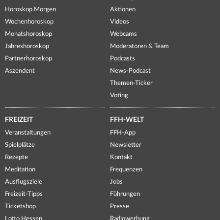
Horoskop Morgen
Aktionen
Wochenhoroskop
Videos
Monatshoroskop
Webcams
Jahreshoroskop
Moderatoren & Team
Partnerhoroskop
Podcasts
Aszendent
News-Podcast
Themen-Ticker
Voting
FREIZEIT
FFH-WELT
Veranstaltungen
FFH-App
Spielplätze
Newsletter
Rezepte
Kontakt
Meditation
Frequenzen
Ausflugsziele
Jobs
Freizeit-Tipps
Führungen
Ticketshop
Presse
Lotto Hessen
Radiowerbung