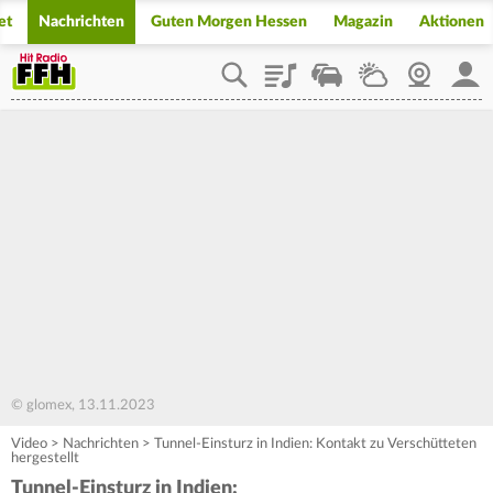
et
Nachrichten
Guten Morgen Hessen
Magazin
Aktionen
Playlist
Staupilot
Wetter
Webcam
Mein
© glomex, 13.11.2023
Video
>
Nachrichten
>
Tunnel-Einsturz in Indien: Kontakt zu Verschütteten
hergestellt
Tunnel-Einsturz in Indien: