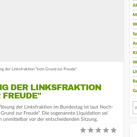
A
Mu
Wi
Sp
A
K
W
ng der Linksfraktion "kein Grund zur Freude"
Li
Re
G DER LINKSFRAKTION
G
 FREUDE"
flösung der Linksfraktion im Bundestag ist laut Noch-
 Grund zur Freude". Die sogenannte Liquidation sei
h unmittelbar vor der entscheidenden Sitzung.