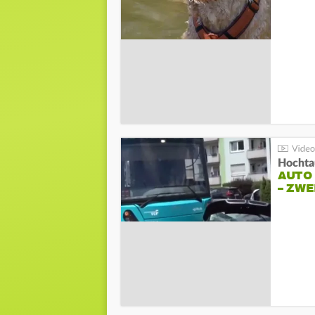
Hochta
AUTO
– ZW