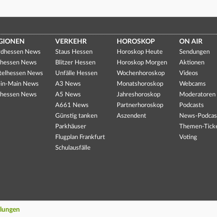
GIONEN
VERKEHR
HOROSKOP
ON AIR
dhessen News
Staus Hessen
Horoskop Heute
Sendungen
hessen News
Blitzer Hessen
Horoskop Morgen
Aktionen
telhessen News
Unfälle Hessen
Wochenhoroskop
Videos
in-Main News
A3 News
Monatshoroskop
Webcams
hessen News
A5 News
Jahreshoroskop
Moderatoren
A661 News
Partnerhoroskop
Podcasts
Günstig tanken
Aszendent
News-Podcas
Parkhäuser
Themen-Tick
Flugplan Frankfurt
Voting
Schulausfälle
llungen