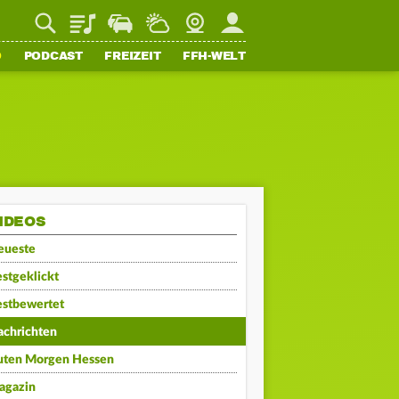
Playlist
Staupilot
Wetter
Webcam
Mein FFH
O
PODCAST
FREIZEIT
FFH-WELT
IDEOS
eueste
stgeklickt
estbewertet
achrichten
uten Morgen Hessen
agazin