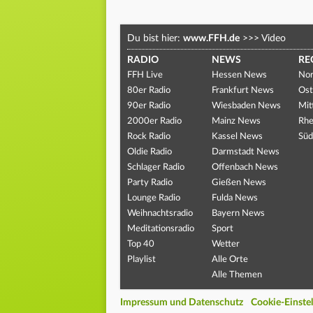
Du bist hier:
www.FFH.de
>>>
Video
RADIO
NEWS
RE
FFH Live
Hessen News
Nor
80er Radio
Frankfurt News
Ost
90er Radio
Wiesbaden News
Mit
2000er Radio
Mainz News
Rhe
Rock Radio
Kassel News
Süd
Oldie Radio
Darmstadt News
Schlager Radio
Offenbach News
Party Radio
Gießen News
Lounge Radio
Fulda News
Weihnachtsradio
Bayern News
Meditationsradio
Sport
Top 40
Wetter
Playlist
Alle Orte
Alle Themen
Impressum und Datenschutz
Cookie-Einste