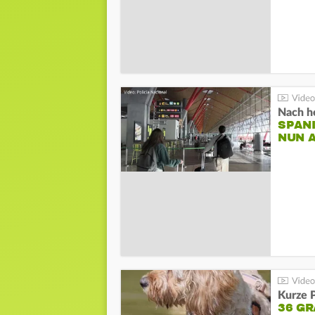
Nach he
SPAN
NUN 
Kurze P
36 G