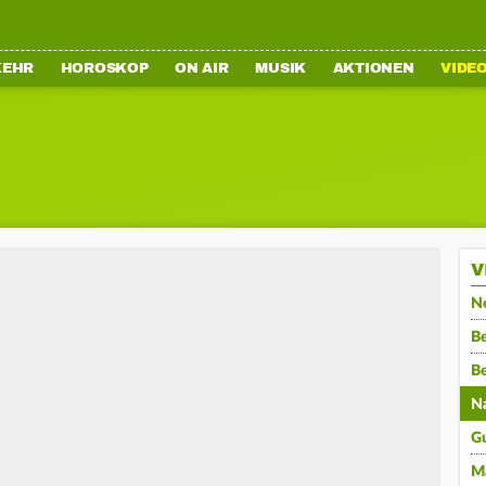
KEHR
HOROSKOP
ON AIR
MUSIK
AKTIONEN
VIDE
V
N
Be
B
N
G
M