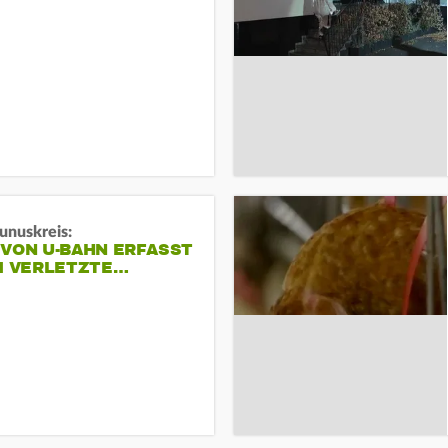
unuskreis:
 VON U-BAHN ERFASST
EI VERLETZTE…