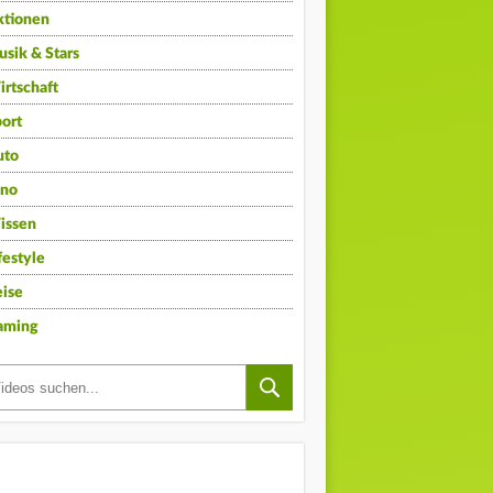
ktionen
sik & Stars
rtschaft
ort
uto
ino
issen
festyle
ise
aming