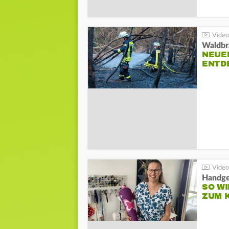
Waldbr
NEUE
ENTD
Handge
SO WI
ZUM 