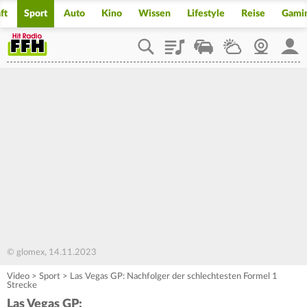
ft
Sport
Auto
Kino
Wissen
Lifestyle
Reise
Gami
Playlist
Staupilot
Wetter
Webcam
Mein
© glomex, 14.11.2023
Video
>
Sport
>
Las Vegas GP: Nachfolger der schlechtesten Formel 1
Strecke
Las Vegas GP: