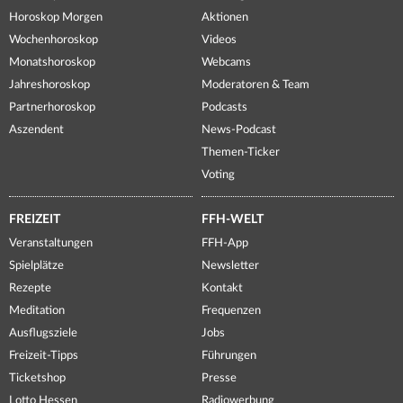
Horoskop Morgen
Aktionen
Wochenhoroskop
Videos
Monatshoroskop
Webcams
Jahreshoroskop
Moderatoren & Team
Partnerhoroskop
Podcasts
Aszendent
News-Podcast
Themen-Ticker
Voting
FREIZEIT
FFH-WELT
Veranstaltungen
FFH-App
Spielplätze
Newsletter
Rezepte
Kontakt
Meditation
Frequenzen
Ausflugsziele
Jobs
Freizeit-Tipps
Führungen
Ticketshop
Presse
Lotto Hessen
Radiowerbung