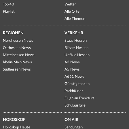
Top 40
Wetter
Playlist
Alle Orte
Alle Themen
REGIONEN
VERKEHR
Nordhessen News
Staus Hessen
Osthessen News
Blitzer Hessen
Mittelhessen News
Unfälle Hessen
Rhein-Main News
A3 News
Südhessen News
A5 News
A661 News
Günstig tanken
Parkhäuser
Flugplan Frankfurt
Schulausfälle
HOROSKOP
ON AIR
Horoskop Heute
Sendungen