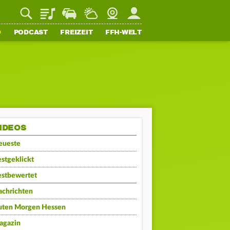
Playlist
Staupilot
Wetter
Webcam
Mein FFH
O
PODCAST
FREIZEIT
FFH-WELT
IDEOS
eueste
stgeklickt
estbewertet
achrichten
uten Morgen Hessen
agazin