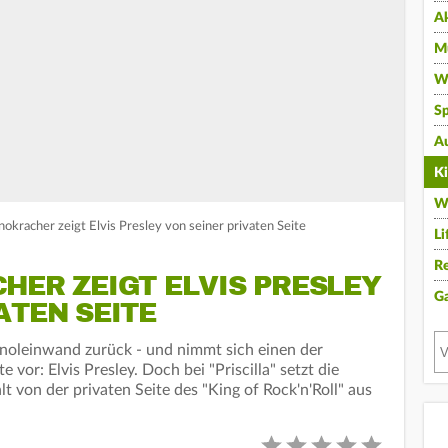
A
Mu
Wi
Sp
A
K
W
Kinokracher zeigt Elvis Presley von seiner privaten Seite
Li
Re
HER ZEIGT ELVIS PRESLEY
G
ATEN SEITE
inoleinwand zurück - und nimmt sich einen der
or: Elvis Presley. Doch bei "Priscilla" setzt die
hlt von der privaten Seite des "King of Rock'n'Roll" aus