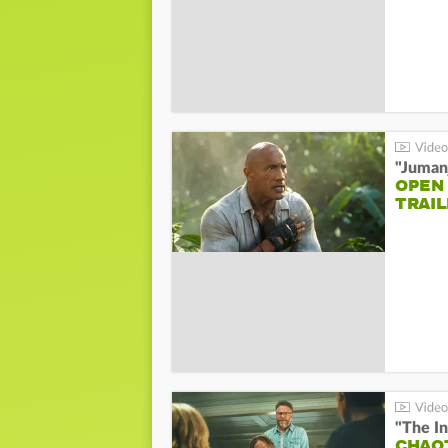
"Jumanj
OPEN
TRAIL
"The In
CHAO