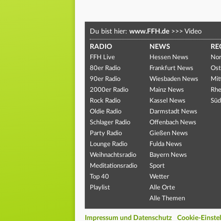
Du bist hier:
www.FFH.de
>>>
Video
RADIO
NEWS
RE
FFH Live
Hessen News
Nor
80er Radio
Frankfurt News
Ost
90er Radio
Wiesbaden News
Mit
2000er Radio
Mainz News
Rhe
Rock Radio
Kassel News
Süd
Oldie Radio
Darmstadt News
Schlager Radio
Offenbach News
Party Radio
Gießen News
Lounge Radio
Fulda News
Weihnachtsradio
Bayern News
Meditationsradio
Sport
Top 40
Wetter
Playlist
Alle Orte
Alle Themen
Impressum und Datenschutz
Cookie-Einste