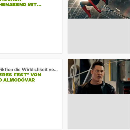
HENABEND MIT…
Wenn Fiktion die Wirklichkeit verschiebt:
ERES FEST" VON
O ALMODÓVAR