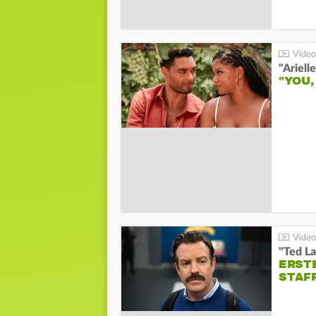
"YOU,
"Ted La
ERST
STAF