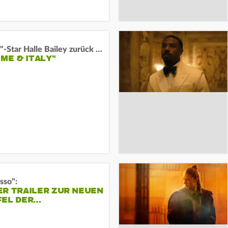
"Arielle"-Star Halle Bailey zurück auf der Leinwand:
 ME & ITALY"
sso":
ER TRAILER ZUR NEUEN
FEL DER…