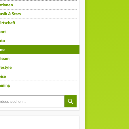
ktionen
sik & Stars
rtschaft
ort
uto
ino
issen
festyle
ise
aming