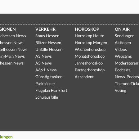
GIONEN
VERKEHR
HOROSKOP
ON AIR
dhessen News
Staus Hessen
Horoskop Heute
Sendungen
hessen News
Blitzer Hessen
Horoskop Morgen
Aktionen
telhessen News
Unfälle Hessen
Wochenhoroskop
Videos
in-Main News
A3 News
Monatshoroskop
Webcams
hessen News
A5 News
Jahreshoroskop
Moderatoren
A661 News
Partnerhoroskop
Podcasts
Günstig tanken
Aszendent
News-Podcas
Parkhäuser
Themen-Tick
Flugplan Frankfurt
Voting
Schulausfälle
llungen