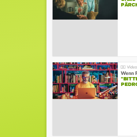
PÄRC
"BITT
PEDR