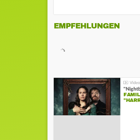
EMPFEHLUNGEN
"Night
FAMIL
"HAR