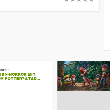
born":
IEN-HORROR MIT
RY POTTER"-STAR…