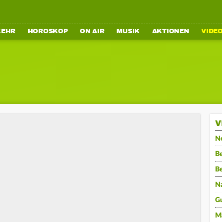
KEHR
HOROSKOP
ON AIR
MUSIK
AKTIONEN
VIDE
V
N
Be
B
N
G
M