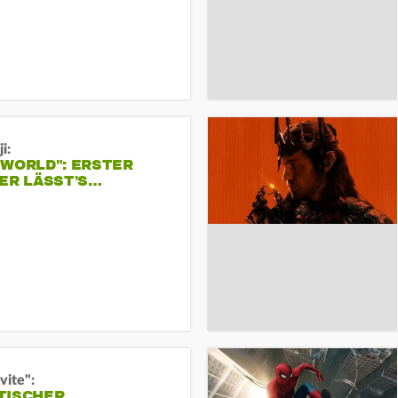
i:
 WORLD": ERSTER
ER LÄSST'S…
vite":
TISCHER